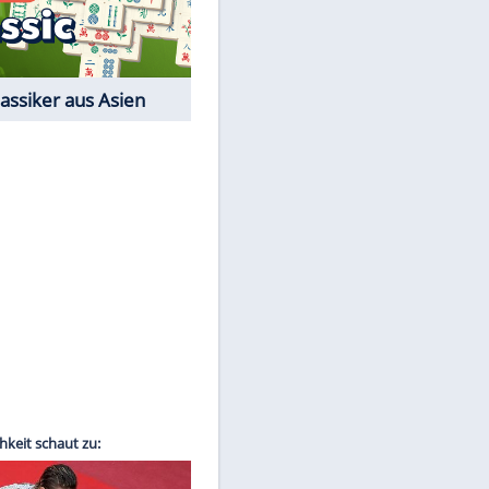
Film-Quiz: Bist Du ein
Cineast?
Kostenlos spielen