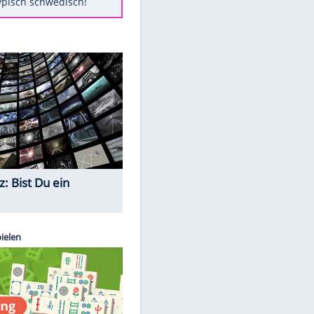
Diese Autos haben uns verlassen
Auftakt-Misere gestoppt: Berlin
gewinnt in Bochum
Mit diesen Tricks wird der Grill
ruckzuck sauber
So nutzt man alte Smartphones
sinnvoll
Das ist typisch schwedisch!
EITE
Quiz