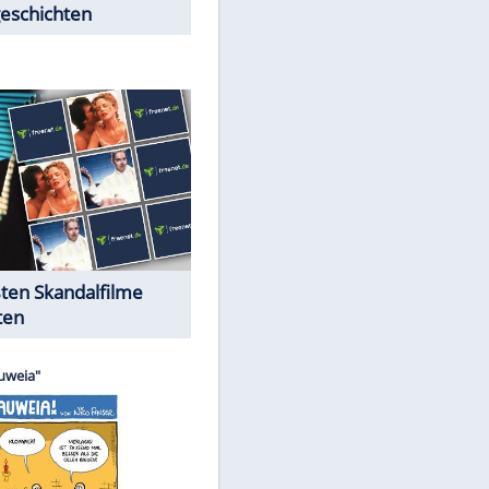
Peinliche Auftritte auf dem
roten Teppich
Cartoons "Das Wahre Leben"