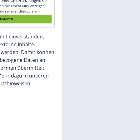
Glomex GmbH
Wir benötigen Ihre Zustimmung, um den
von unserer Redaktion eingebundenen
Inhalt von Glomex GmbH anzuzeigen. Sie
können diesen mit einem Klick anzeigen
lassen und auch wieder deaktivieren.
jetzt aktivieren
Ich bin damit einverstanden,
dass mir externe Inhalte
angezeigt werden. Damit können
personenbezogene Daten an
Drittplattformen übermittelt
werden.
Mehr dazu in unseren
Datenschutzhinweisen.