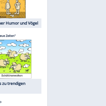
Cartoons mit wahren
Lebensgeschichten
Memo-Spiel
Die größten Skandalfilme