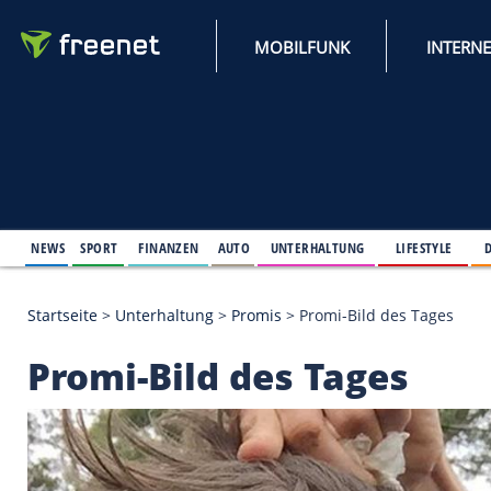
MOBILFUNK
NEWS
SPORT
FINANZEN
AUTO
UNTERHALTUNG
L
Startseite
>
Unterhaltung
>
Promis
>
Promi-Bild des
Promi-Bild des Tage