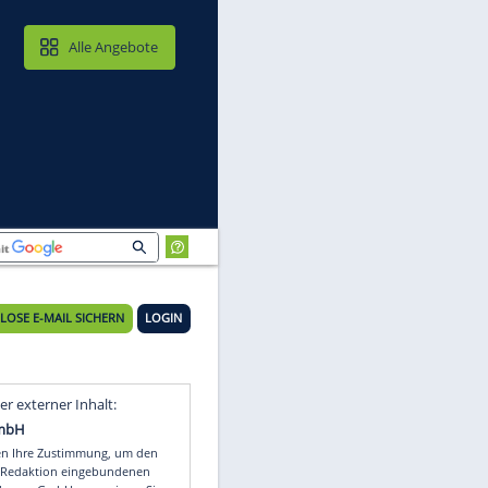
MAIL & CLOUD
Alle Angebote
KOSTENLOSE E-MAIL SICHERN
LOGIN
Video
Empfohlener externer Inhalt: