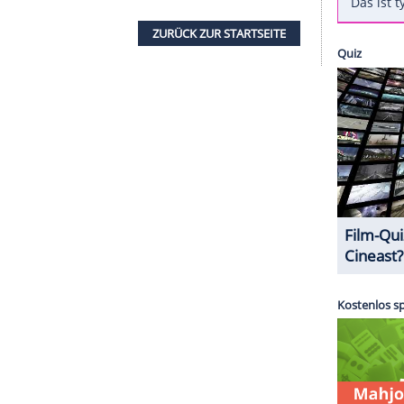
 Stelle hätten sie die Kontrolle über das Quad
t es aber beiden gut", beteuerte er. Außer ein
ts weiter passiert.
chten Form der cerebralen
Bewegungsstörung
aking Bad
"-Episoden als
Walter White
, Jr. zu
mpagne
"Inclusion in the Arts and Media of
r Künstler mit
Behinderung
einsetzt.
ZURÜCK ZUR STARTS