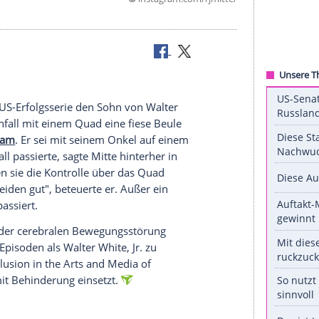
©
instagram.com/rj
kel
 bei Unfall
), der in der US-Erfolgsserie den Sohn von
Walter
 bei einem
Unfall
mit einem Quad eine fiese
Beule
 auf Instagram
. Er sei mit seinem
Onkel
auf einem
als der
Unfall
passierte, sagte Mitte hinterher in