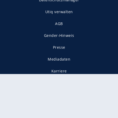
Utiq verwalten
AGB
Gender-Hinweis
Presse
Mediadaten
Karriere
Vertragskündigung
Vertrag widerrufen
gekennzeichnet mit