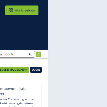
MAIL & CLOUD
Alle Angebote
KOSTENLOSE E-MAIL SICHERN
LOGIN
Video
Empfohlener externer Inhalt: