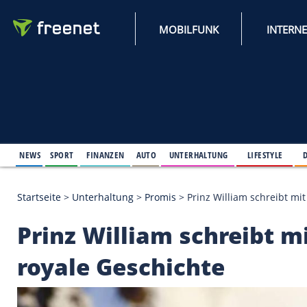
MOBILFUNK
NEWS
SPORT
FINANZEN
AUTO
UNTERHALTUNG
L
Startseite
>
Unterhaltung
>
Promis
>
Prinz William 
Prinz William schrei