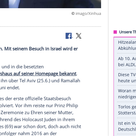
©
imago/
Osten reisen. Mit seinem Besuch in
Israel
wird er
anien
,
Israel
und in die besetzten