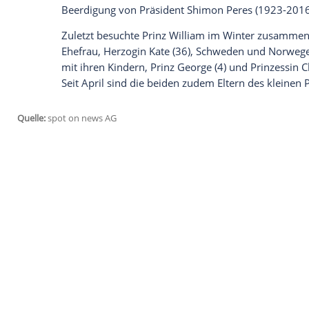
palästinensischen Gebiete reisen.
Das ga
Seine Reise beginnt am 24. Juni in
Amma
(27.6.) nach
Jerusalem
führen, wo die Rei
Prinz William
reist in offizieller Mission.
sein, den ein Mitglied der Königsfamilie 
(96) schon in die Region: 1994 zu einer
Prinzessin
Alice von Battenberg
(1885-19
Palast in Griechenland rettete. Und auch
bei einem offiziellen Staatsbesuch: Der 
Beerdigung von Präsident Shimon Peres (
Zuletzt besuchte
Prinz William
im Winter
Ehefrau, Herzogin Kate (36), Schweden
mit ihren Kindern, Prinz George (4) und P
Seit April sind die beiden zudem Eltern d