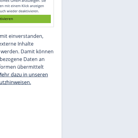
Glomex GmbH
Wir benötigen Ihre Zustimmung, um den
von unserer Redaktion eingebundenen
Inhalt von Glomex GmbH anzuzeigen. Sie
können diesen mit einem Klick anzeigen
lassen und auch wieder deaktivieren.
jetzt aktivieren
Ich bin damit einverstanden,
dass mir externe Inhalte
angezeigt werden. Damit können
personenbezogene Daten an
Drittplattformen übermittelt
werden.
Mehr dazu in unseren
Datenschutzhinweisen.