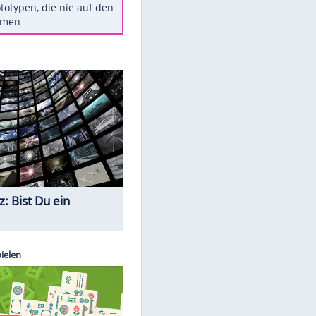
Diese TV-Legenden sind bis
heute unvergessen
Woran man Menschen mit
niedrigem EQ erkennt
Torlos gegen Kaiserslautern:
Stotterstart von Wolfsburg
Ist ein Vulkanausbruch in
Deutschland möglich?
5 VW-Prototypen, die nie auf den
Markt kamen
Quiz