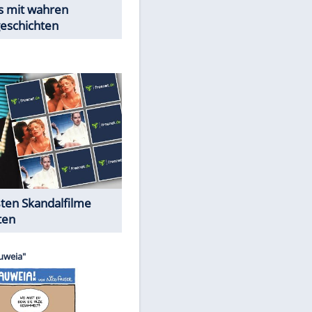
Peinliche Auftritte auf dem
roten Teppich
Cartoons "Das Wahre Leben"