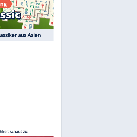
EITE
Film-Quiz: Bist Du ein
Cineast?
Kostenlos spielen