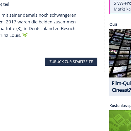
b das Königshaus auf seiner Homepage bekannt
.
n
und wird ihn über
Tel Aviv
(25.6.) und
Ramallah
se am 28. Juni endet.
 Damit wird es der erste offizielle Staatsbesuch
in
Israel
absolviert. Vor ihm reiste nur
Prinz Philip
 Yad-Vashem-Zeremonie zu Ehren seiner Mutter,
69), die während des Holocaust Juden in ihrem
Prinz Charles
(69) war schon dort, doch auch nicht
britische Thronfolger nahm 2016 an der
1923-2016) teil.
 zusammen mit seiner damals noch schwangeren
 und Norwegen. 2017 waren die beiden zusammen
rinzessin Charlotte (3), in Deutschland zu Besuch.
es kleinen Prinz Louis.