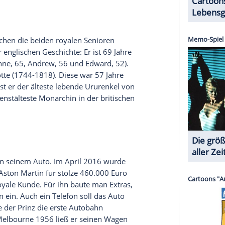
it sein Anspruch nur theoretisch besteht. Diese
lin, sondern der Tatsache, dass er auch ein
01) ist. Vor ihm kommen die 17 direkten
d die Kinder und Enkel ihrer Schwester Margaret.
on
Elisabeths
Großeltern ein, erst dann wird auf die
wandt
ten Grades kennen: Prinzessin
Elisabeth
. Sie ist die
er ihrer Ururenkel. 1939 gab es ein Wiedersehen:
 Eltern und Schwester Margaret das Royal Naval
hre ältere Philip ausgebildet wurde.
Elisabeth
war
ieffreundschaft, aus der schließlich Liebe wurde.