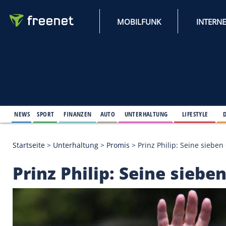
MOBILFUNK
NEWS
SPORT
FINANZEN
AUTO
UNTERHALTUNG
L
Startseite
>
Unterhaltung
>
Promis
>
Prinz Philip: 
Prinz Philip: Seine 