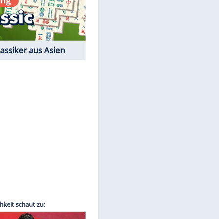
Film-Quiz: Bist Du ein
Cineast?
Kostenlos spielen