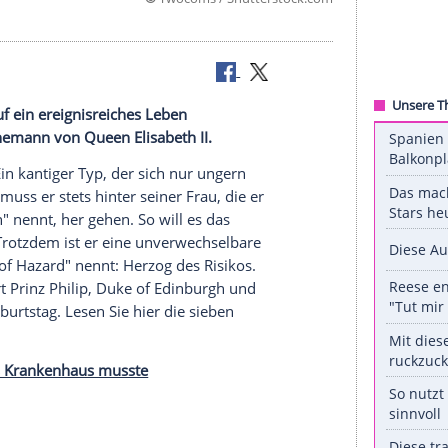
©
Twocoms / Shuttersto
 II.
 und kann auf ein ereignisreiches Leben
über den Ehemann von Queen Elisabeth II.
gebeugt. Ein kantiger Typ, der sich nur ungern
 Trotzdem muss er stets hinter seiner Frau, die er
"Würstchen" nennt, her gehen. So will es das