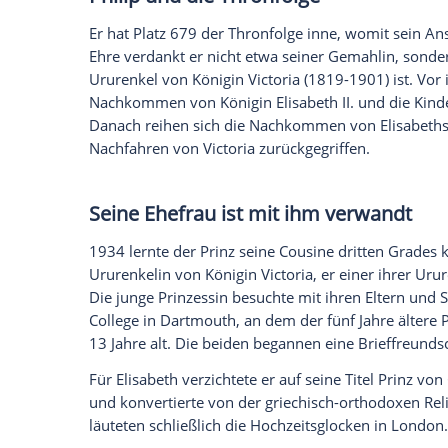
Daten an Drittplattformen übermittelt werden.
Meh
Seine vier Schwestern, Margarita, Theodo
heiraten deutsche Adelige, die sich teilw
Mann SS-Oberführer. Philip trat nach der
während dem
Zweiten Weltkrieg
auf dem 
Deutschen.
1947 wurde er britischer Staatsbürger u
Holstein-Sonderburg-Glücksburg ab. Fort
allerdings nahm er die englische Varian
Zu seiner in
Deutschland
lebenden Verwan
Schwestern - pflegte er zunächst kaum 
einige von ihnen nach
England
. Zu seine
eingeladen. Der Prinz spricht fließend De