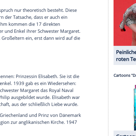
r dazu in unseren Datenschutzhinweisen.
ra, Cecilia und Sophie bleiben in
Deutschland
und
eise bei den Nazis engagierten. So war Sophies
 Schule der britischen Marine bei und kämpfte
englischen Schlachtschiff HMS Valiant gegen die
nd legte auch seinen deutschen Namen Schleswig-
an nannte er sich nach seiner
Mutter
,
Battenberg
,
te des Namens an: Mountbatten.
dtschaft - 19 Neffen und Nichten von seinen
Kontakte. Doch an seinem 80. Geburtstag kamen
r Hochzeit 1947 wurden die Schwestern nicht
utsch.