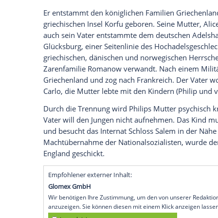
Protokoll, denn die Gemahlin ist nun mal
Berühmtheit, die man in
England
respekt
Das liegt an seinem lockeren Mundwerk. 
Ehemann von Queen
Elisabeth II.
(90), se
Geheimnisse seines Lebens.
Sehen Sie auf Clipfish, warum Prinz Phil
Seine deutschen Wurzeln
Er entstammt den königlichen Familien
G
griechischen Insel
Korfu
geboren. Seine
M
auch sein Vater entstammte dem deutsch
Glücksburg, einer Seitenlinie des Hocha
griechischen, dänischen und norwegisch
Zarenfamilie Romanow verwandt. Nach