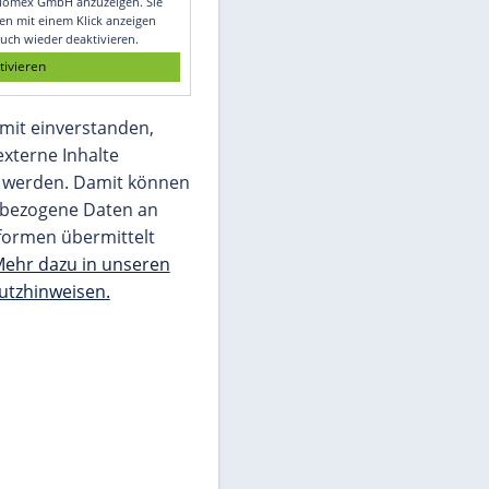
Glomex GmbH
Wir benötigen Ihre Zustimmung, um den
von unserer Redaktion eingebundenen
Inhalt von Glomex GmbH anzuzeigen. Sie
können diesen mit einem Klick anzeigen
lassen und auch wieder deaktivieren.
jetzt aktivieren
Ich bin damit einverstanden,
dass mir externe Inhalte
angezeigt werden. Damit können
personenbezogene Daten an
Drittplattformen übermittelt
werden.
Mehr dazu in unseren
Datenschutzhinweisen.