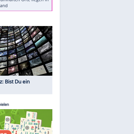
Diese Autos haben uns verlassen
Reese entschuldigt sich bei Fans:
"Tut mir aufrichtig leid"
Mit diesen Tricks wird der Grill
ruckzuck sauber
So nutzt man alte Smartphones
sinnvoll
Diese traumhaften Orte liegen in
Deutschland
Quiz