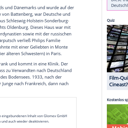
 der Chef. Trotzdem ist er eine unverwechselbare
voll "Duke of Hazard" nennt: Herzog des Risikos.
Heute feiert
Prinz Philip
, Duke of
Edinburgh
und
inen 95. Geburtstag. Lesen Sie hier die sieben
ip erneut ins Krankenhaus musste
riechenlands
und
Dänemarks
und wurde auf der
utter
,
Alice von Battenberg
, war Deutsche und
en Adelshaus Schleswig-Holstein-Sonderburg-
delsgeschlechts
Oldenburg
. Dieses Haus war mit
en Herrscherdynastien sowie mit der russischen
 einem
Militärputsch
verließ
Philips
Familie