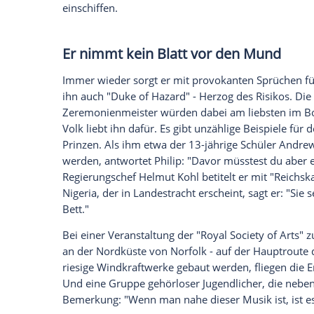
Für
Elisabeth
verzichtete er auf seine Tit
und konvertierte von der griechisch-orth
läuteten schließlich die Hochzeitsglocken
Er bricht alle Rekorde
Die Zeremonie ist schon 69 Jahre her un
einige Rekorde. Philip ist der älteste Pri
mit
Elisabeth
verheiratet (vier Kinder: Ch
Schon 2009 brach er den Rekord von Köni
lang an der Seite ihres Gatten
Georg III.
Gl
Queen Victoria. Und seine Frau
Elisabeth 
Geschichte.
Sein geheimnisvoller Sportwa