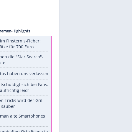
ck.com
Unsere Themen-Highlights
Spanien im Finsternis-Fieber:
Balkonplätze für 700 Euro
Das machen die "Star Search"-
Stars heute