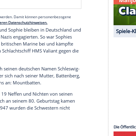
Der Vater wohnte mit einer Geliebten in
Monte
hilip und vier älteren Schwestern) in
Paris
.
sychisch krank und kommt in eine Klinik. Der
 Das Kind muss zu Verwandten nach
Deutschland
n der Nähe des
Bodensees
. 1933, nach der
, wurde der Junge nach
Frankreich
, dann nach
serer Redaktion eingebundenen Inhalt von Glomex GmbH
nzeigen lassen und auch wieder deaktivieren.
halte angezeigt werden. Damit können personenbezogene