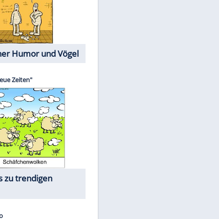
Cartoons mit wahren
Lebensgeschichten
Memo-Spiel
Die größten Skandalfilme