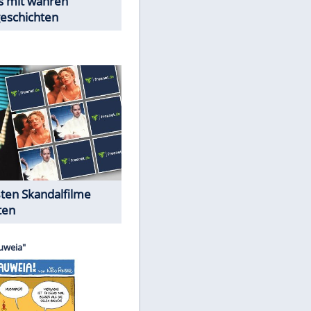
Peinliche Auftritte auf dem
roten Teppich
Cartoons "Das Wahre Leben"