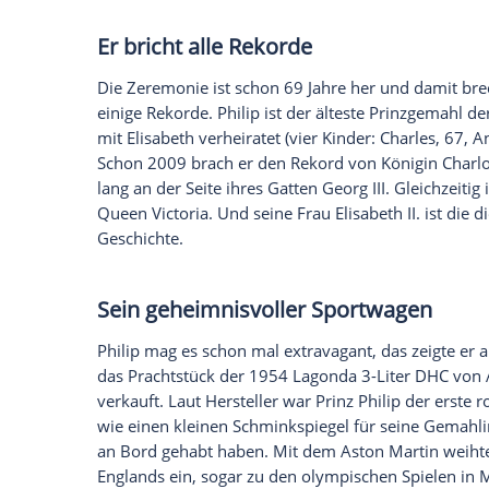
Philip und die
Thronfolge
Er hat Platz 679 der
Thronfolge
inne, wom
Ehre verdankt er nicht etwa seiner Gemah
Ururenkel von Königin Victoria (1819-19
Nachkommen von Königin
Elisabeth II.
un
Danach reihen sich die Nachkommen v
Nachfahren von Victoria zurückgegriffen.
Seine Ehefrau ist mit ihm ver
1934 lernte der Prinz seine Cousine drit
Ururenkelin von Königin Victoria, er ein
Die junge Prinzessin besuchte mit ihren
College in Dartmouth, an dem der fünf Ja
13 Jahre alt. Die beiden begannen eine Br