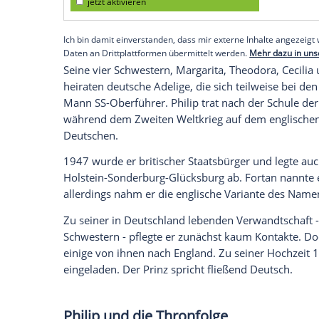
Griechenland
und zog nach
Frankreich
. 
Carlo
, die
Mutter
lebte mit den Kindern (P
Durch die Trennung wird
Philips Mutter
p
Vater will den Jungen nicht aufnehmen.
und besucht das Internat Schloss
Salem
i
Machtübernahme der Nationalsozialisten
England
geschickt.
Empfohlener externer Inhalt:
Glomex GmbH
Wir benötigen Ihre Zustimmung, um den von un
anzuzeigen. Sie können diesen mit einem Klick a
jetzt aktivieren
Ich bin damit einverstanden, dass mir externe In