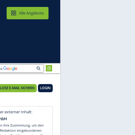
MAIL & CLOUD
Alle Angebote
KOSTENLOSE E-MAIL SICHERN
LOGIN
Video
Empfohlener externer Inhalt: