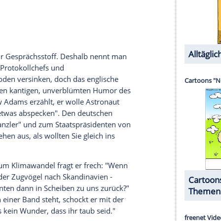
el Prinz von
Griechenland
und Prinz von
Dänemark
odoxen Religion zur anglikanischen Kirche. 1947
 in
London
.
d damit brechen die beiden royalen Senioren
nzgemahl der englischen Geschichte: Er ist 69 Jahre
arles, 67, Anne, 65,
Andrew
, 56 und Edward, 52).
gin Charlotte (1744-1818). Diese war 57 Jahre
eichzeitig ist er der älteste lebende Ururenkel von
II.
ist die dienstälteste Monarchin in der britischen
gen