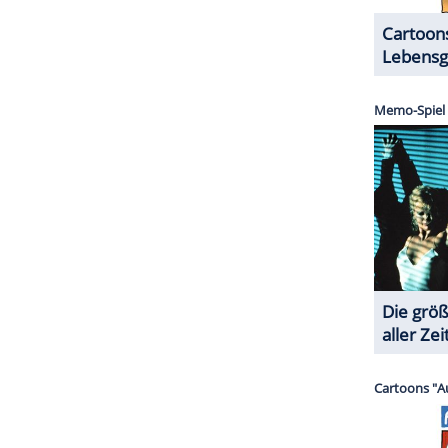
die Fans wissen, wie das Paar sich kennengelernt
Story, in der sie über den Podcast spricht. Auch
den darin demnach noch genauer eingehen, es
nnerstags erscheint eine neue Folge des
ZURÜCK ZUR STARTS