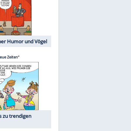
Cartoons mit wahren
Lebensgeschichten
Memo-Spiel