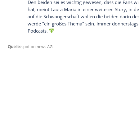
Glomex GmbH
Wir benötigen Ihre Zustimmung, um den von un
anzuzeigen. Sie können diesen mit einem Klick a
jetzt aktivieren
Ich bin damit einverstanden, dass mir externe In
Daten an Drittplattformen übermittelt werden.
Meh
Spekulationen zum Baby
Die Fans sind unterdessen schon ganz hei
oder ein Mädchen bekommt. Dabei können
einer aktuellen Instagram-Story
geht Laur
Schlüsselbund einen pinkfarbenen Schnull
diesen aber nur, "weil hier 'I love Mama' 
wird - ob Junge oder Mädchen."