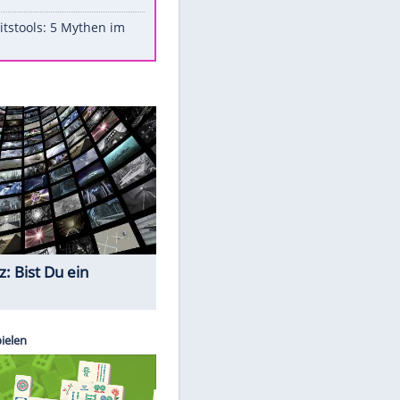
Aufruhr!
Was bei der Vogelfütterung
wirklich sinnvoll ist
"Infanti-No Go": Pressestimmen
zum Verbleib des FIFA-Chefs
Im Zeitraffer: Die Entwicklung
des Lenkrades
Lebensmittel, die nicht schlecht
werden
Sicherheitstools: 5 Mythen im
Check
Quiz