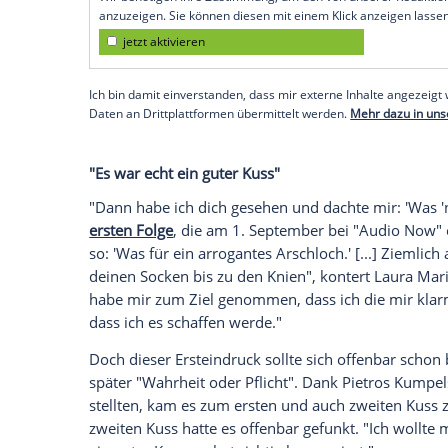
Freudig konnten Pietro Lombardi (30) u
sie Eltern werden. "Wenn aus Liebe Leben
anderem zu einem gemeinsamen Bild, auf
und er kleine Schühchen in die Kamera ha
On Off" erzählt sie nun, dass sie beim er
Eindruck von dem Sänger hatte.
Empfohlener externer Inhalt:
Instagram
Wir benötigen Ihre Zustimmung, um den von uns
anzuzeigen. Sie können diesen mit einem Klick a
jetzt aktivieren
Ich bin damit einverstanden, dass mir externe In
Daten an Drittplattformen übermittelt werden.
Meh