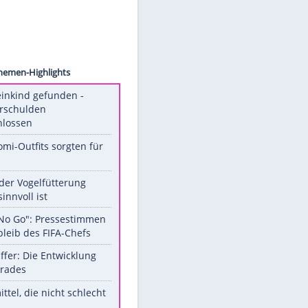
 Image
Unsere Themen-Highlights
Totes Kleinkind gefunden -
Fremdverschulden
ausgeschlossen
Diese Promi-Outfits sorgten für