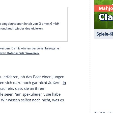
ir: 'Was 'ne Drecksau...'", meint
Lombardi in der
udio Now" erschienen ist. "Und ich dachte mir nur
..] Ziemlich arrogant mit deiner Sonnenbrille und
 Laura Maria. Der Sänger gibt dann auch zu: "Ich
 mir klarmache [...] und ich war mir so sicher,
enbar schon bald ändern. Die beiden spielten etwas
etros Kumpels, die die entsprechenden Aufgaben
weiten Kuss zwischen den beiden. Nach dem
Ich wollte mehr", erzählt Laura Maria. "Es war echt
"