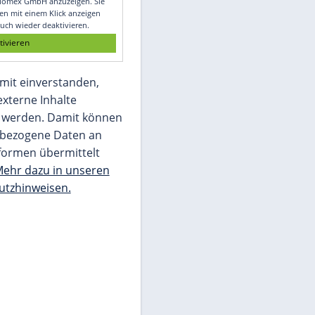
Glomex GmbH
Wir benötigen Ihre Zustimmung, um den
von unserer Redaktion eingebundenen
Inhalt von Glomex GmbH anzuzeigen. Sie
können diesen mit einem Klick anzeigen
lassen und auch wieder deaktivieren.
jetzt aktivieren
Ich bin damit einverstanden,
dass mir externe Inhalte
angezeigt werden. Damit können
personenbezogene Daten an
Drittplattformen übermittelt
werden.
Mehr dazu in unseren
Datenschutzhinweisen.