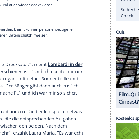
nd seine Laura Maria
im August verkünden
, dass
 wird", schrieben sie bei Instagram unter
 dem sie einen positiven Schwangerschaftstest
lten. In ihrem neuen Podcast "Laura und Pietro -
sten Treffen offenbar zunächst gar keinen guten
erer Redaktion eingebundenen Inhalt von Instagram
nzeigen lassen und auch wieder deaktivieren.
halte angezeigt werden. Damit können personenbezogene
r dazu in unseren Datenschutzhinweisen.