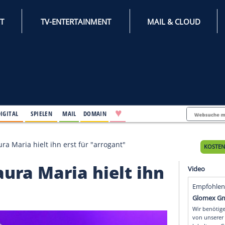
INTERNET
TV-ENTERTAINMENT
♥
IFESTYLE
DIGITAL
SPIELEN
MAIL
DOMAIN
i: Seine Laura Maria hielt ihn erst für "arrogant"
ne Laura Maria hielt i