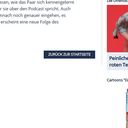
serer Redaktion eingebundenen Inhalt von Glomex GmbH
nzeigen lassen und auch wieder deaktivieren.
halte angezeigt werden. Damit können personenbezogene
r dazu in unseren Datenschutzhinweisen.
ß darauf, zu erfahren, ob das Paar einen Jungen
 die beiden sich dazu noch gar nicht äußern.
In
a Maria darauf ein, dass sie an ihrem
er hat. Viele seien "am spekulieren", sie habe
drauf steht. Wir wissen selbst noch nicht, was es