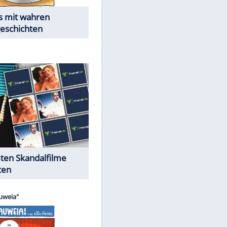
Die Öffentlichkeit schaut zu:
EITE
Peinliche Auftritte auf dem
roten Teppich
Cartoons "Das Wahre Leben"