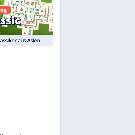
Film-Quiz: Bist Du ein
Cineast?
Kostenlos spielen