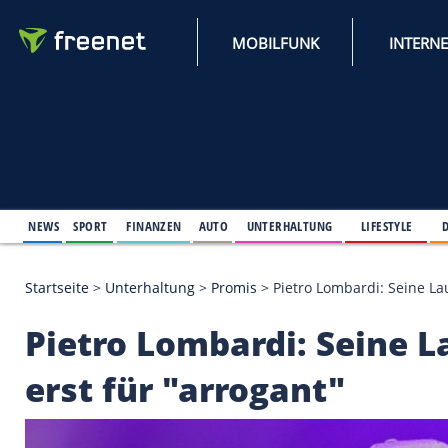
MOBILFUNK
NEWS
SPORT
FINANZEN
AUTO
UNTERHALTUNG
L
Startseite
>
Unterhaltung
>
Promis
>
Pietro Lombard
Pietro Lombardi: Sei