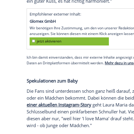
"Es war echt ein guter Kuss"
"Dann habe ich dich gesehen und dachte m
ersten Folge
, die am 1. September bei "A
so: 'Was für ein arrogantes Arschloch.' [.
deinen Socken bis zu den Knien", kontert
habe mir zum Ziel genommen, dass ich die
dass ich es schaffen werde."
Doch dieser Ersteindruck sollte sich off
später "Wahrheit oder Pflicht". Dank Pi
stellten, kam es zum ersten und auch z
zweiten Kuss hatte es offenbar gefunkt. "
ein guter Kuss, es hat richtig harmoniert.
Empfohlener externer Inhalt: