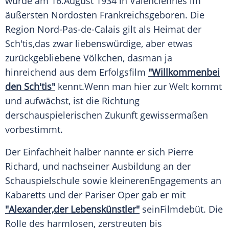
wurde am 16.August 1934 in
Valenciennes
im
äußersten Nordosten Frankreichsgeboren. Die
Region
Nord-Pas-de-Calais
gilt als Heimat der
Sch'tis,das zwar liebenswürdige, aber etwas
zurückgebliebene Völkchen, dasman ja
hinreichend aus dem
Erfolgsfilm
"Willkommenbei
den Sch'tis"
kennt.Wenn man hier zur Welt kommt
und aufwächst, ist die Richtung
derschauspielerischen Zukunft gewissermaßen
vorbestimmt.
Der Einfachheit halber nannte er sich
Pierre
Richard
, und nachseiner Ausbildung an der
Schauspielschule
sowie kleinerenEngagements an
Kabaretts und der Pariser Oper gab er mit
"Alexander,der Lebenskünstler"
seinFilmdebüt. Die
Rolle des harmlosen, zerstreuten bis