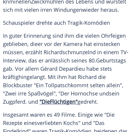
kriminellenZwickmühlen des Lebens und wurstelt
sich mit vielen irren Windungenwieder heraus.
Schauspieler drehte auch Tragik-Komödien
In guter Erinnerung sind ihm die vielen Ohrfeigen
geblieben, dieer vor der
Kamera
hat einstecken
müssen, erzählt Richardschmunzelnd in einem TV-
Interview, das er anlässlich seines 80.Geburtstags
gab. Vor allem
Gérard Depardieu
habe stets
kräftighingelangt. Mit ihm hat Richard die
Blockbuster
"Ein Tollpatschkommt selten allein",
"Zwei irre Spaßvögel", "Der Hornochse undsein
Zugpferd
. und
"DieFlüchtigen"
gedreht.
Insgesamt waren es 49 Filme. Einige wie "Die
Rezepte einesverliebten Kochs" und "Das
Findelkind" waren Tragik-Komödien, beidenen das