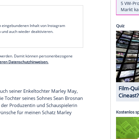
sichtlich entspannt in die
Kamera
lächelt, schrieb
unter anderem einen Trinkspruch, der im
hl, Kleine", bedeutet. Der Spruch sei unter
meint ist seine Adoptivtochter Charlotte (1971-
n von Eierstockkrebs verstarb.
s
(1948-1991), war zuvor an den Folgen einer
osnan war bis zu ihrem Tod im Jahr 1991 mit
 die Tochter seiner ersten Ehefrau - und auch
erer Redaktion eingebundenen Inhalt von Instagram
nzeigen lassen und auch wieder deaktivieren.