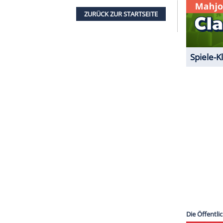
halte angezeigt werden. Damit können personenbezogene
r dazu in unseren Datenschutzhinweisen.
 Post aber auch seiner Enkeltochter
Marley May
,
ey May
ist die Tochter seines Sohnes Sean Brosnan
ammt - und der Produzentin und Schauspielerin
tstagsglückwünsche für meinen Schatz
Marley
ZURÜCK ZUR STARTS