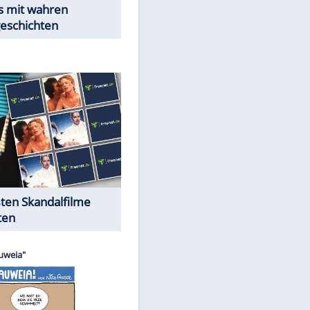
Peinliche Auftritte auf dem
roten Teppich
Cartoons "Das Wahre Leben"