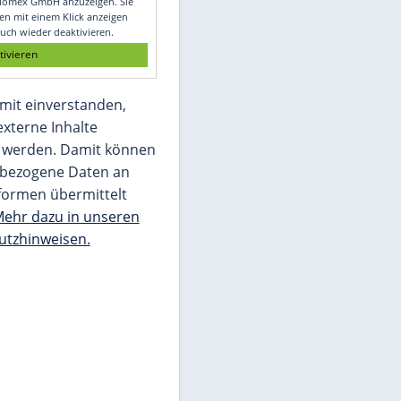
Glomex GmbH
Wir benötigen Ihre Zustimmung, um den
von unserer Redaktion eingebundenen
Inhalt von Glomex GmbH anzuzeigen. Sie
können diesen mit einem Klick anzeigen
lassen und auch wieder deaktivieren.
jetzt aktivieren
Ich bin damit einverstanden,
dass mir externe Inhalte
angezeigt werden. Damit können
personenbezogene Daten an
Drittplattformen übermittelt
werden.
Mehr dazu in unseren
Datenschutzhinweisen.