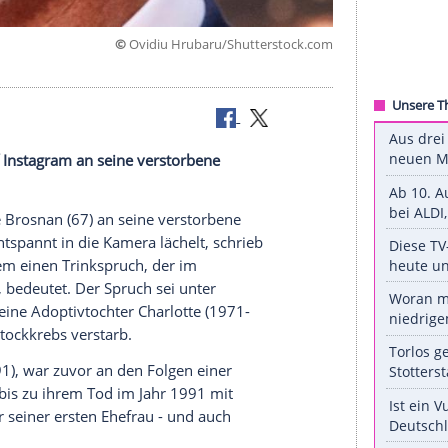
©
Ovidiu Hrubaru/Shuttersto
rinnert auf
Instagram
an seine verstorbene
rem Tod.
nnert
Pierce Brosnan
(67) an seine verstorbene