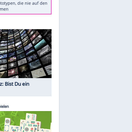
Diese TV-Legenden sind bis
heute unvergessen
Woran man Menschen mit
niedrigem EQ erkennt
Torlos gegen Kaiserslautern:
Stotterstart von Wolfsburg
Ist ein Vulkanausbruch in
Deutschland möglich?
5 VW-Prototypen, die nie auf den
Markt kamen
Quiz