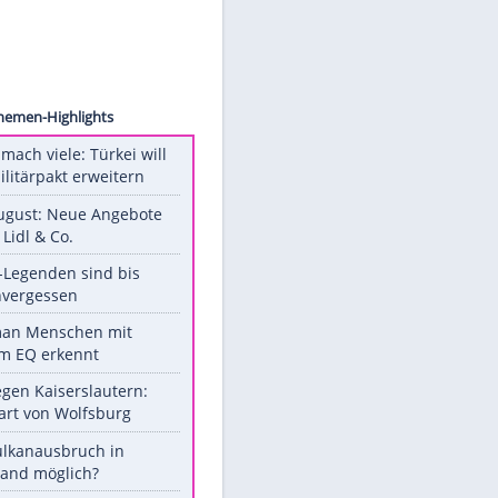
ck.com
Unsere Themen-Highlights
Aus drei mach viele: Türkei will
neuen Militärpakt erweitern
Ab 10. August: Neue Angebote
bei ALDI, Lidl & Co.