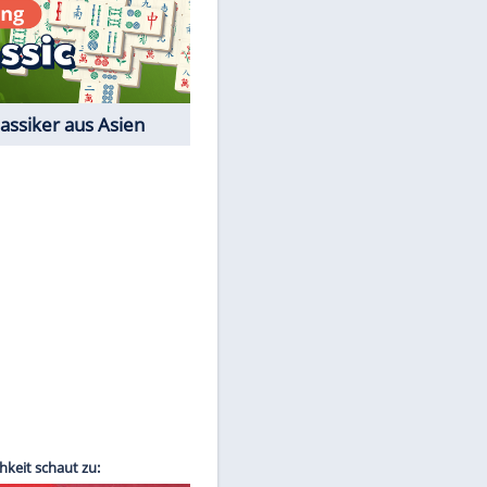
Film-Quiz: Bist Du ein
Cineast?
Kostenlos spielen
EITE