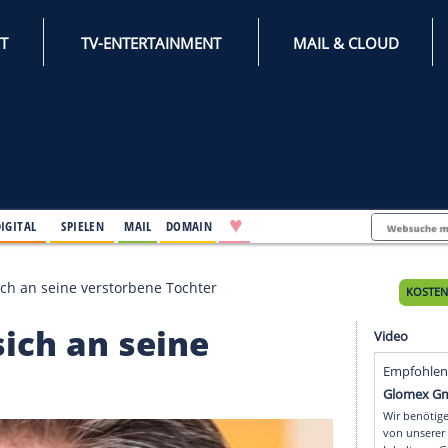
INTERNET
TV-ENTERTAINMENT
♥
IFESTYLE
DIGITAL
SPIELEN
MAIL
DOMAIN
 erinnert sich an seine verstorbene Tochter
ert sich an seine