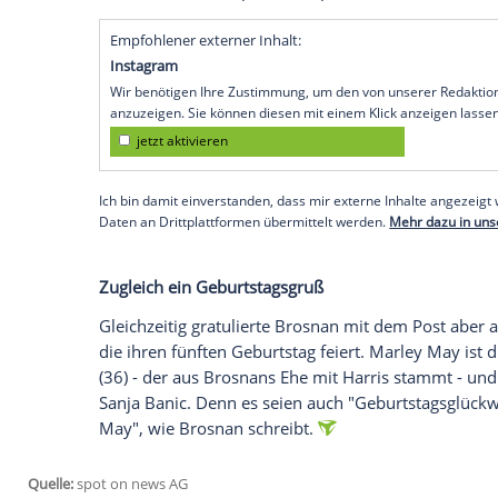
Tochter. Zu einem Bild, auf dem Brosnan 
der ehemalige "
James Bond
"-Darsteller 
Deutschen in etwa "Ich trinke auf dein Wo
anderem "in Erinnerung an Charlotte". Ge
2013), die am 28. Juni 2013 an den Folge
Auch Charlottes Mutter,
Cassandra Harri
Eierstockkrebs-Erkrankung gestorben. Br
Harris
verheiratet, der Schauspieler hatte
ihren Sohn Christopher - adoptiert.
Empfohlener externer Inhalt:
Instagram
Wir benötigen Ihre Zustimmung, um den von uns
anzuzeigen. Sie können diesen mit einem Klick a
jetzt aktivieren