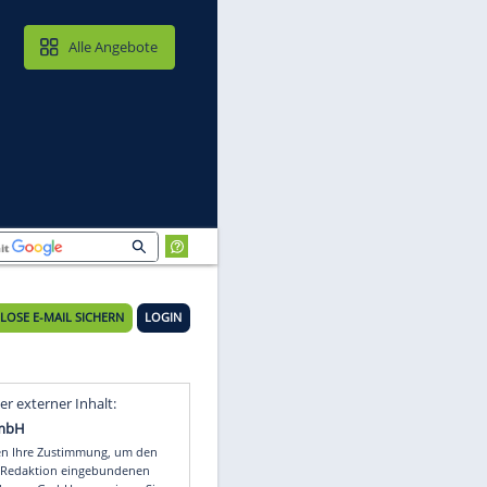
MAIL & CLOUD
Alle Angebote
KOSTENLOSE E-MAIL SICHERN
LOGIN
Video
Empfohlener externer Inhalt: