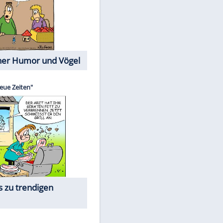
Cartoons mit wahren
Lebensgeschichten
Memo-Spiel