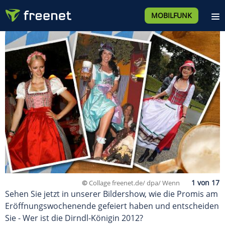
MOBILFUNK
©
Collage freenet.de/ dpa/ Wenn
Sehen Sie jetzt in unserer Bildershow, wie die Promis am
Eröffnungswochenende gefeiert haben und entscheiden
Sie - Wer ist die Dirndl-Königin 2012?