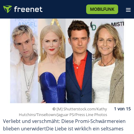
MOBILFUNK
©
[M] Shutterstock.com/Kathy
Hutchins/Tinseltown/Jaguar PS/Press Line Photos
Verliebt und verschmäht: Diese Promi-Schwärmereien
blieben unerwidertDie Liebe ist wirklich ein seltsames