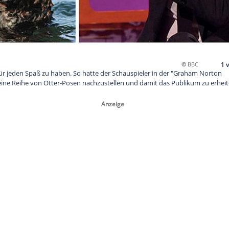
rbatch ist für jeden Spaß zu haben. So hatte der Schauspiele
emmungen eine Reihe von Otter-Posen nachzustellen und dami