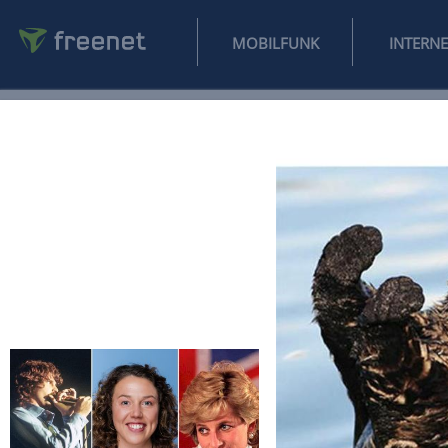
MOBILFUNK
NEWS
SPORT
FINANZEN
AUTO
UNTERHALTUNG
L