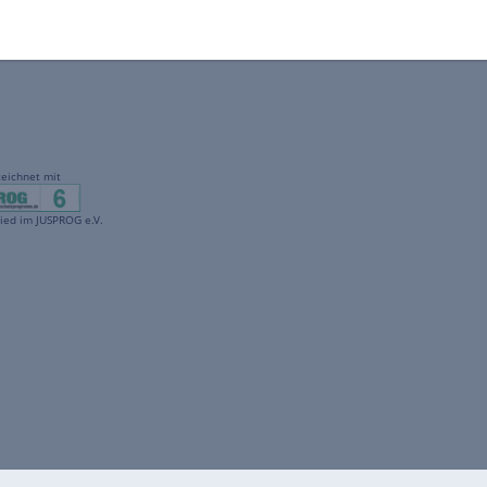
gekennzeichnet mit
freenet ist Mitglied im JUSPROG e.V.