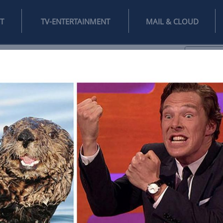
INTERNET
TV-ENTERTAINMENT
♥
IFESTYLE
DIGITAL
SPIELEN
MAIL
DOMAIN