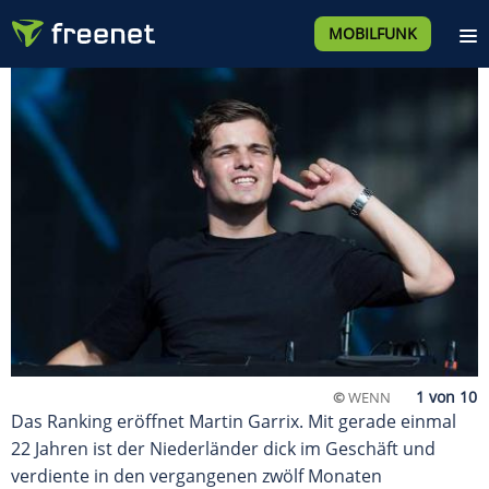
MOBILFUNK
©
WENN
Das Ranking eröffnet Martin Garrix. Mit gerade einmal
22 Jahren ist der Niederländer dick im Geschäft und
verdiente in den vergangenen zwölf Monaten