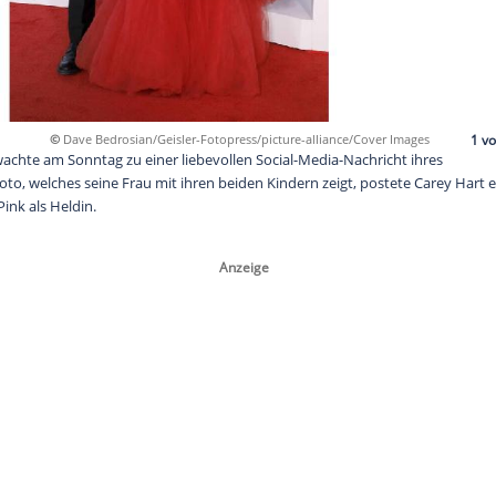
©
Dave Bedrosian/Geisler-Fotopress/picture-all
Mutter Pink wachte am Sonntag zu einer liebevollen Social-Med
 Zu einem Foto, welches seine Frau mit ihren beiden Kindern z
nd feierte Pink als Heldin.