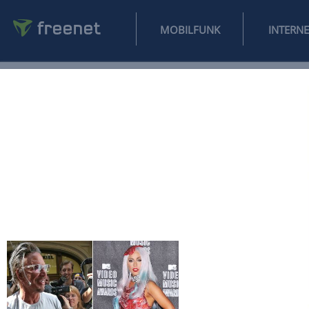
MOBILFUNK
NEWS
SPORT
FINANZEN
AUTO
UNTERHALTUNG
L