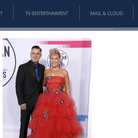
INTERNET
TV-ENTERTAINMENT
♥
IFESTYLE
DIGITAL
SPIELEN
MAIL
DOMAIN