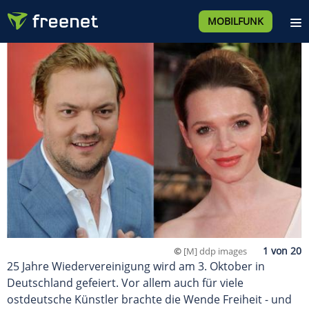
MOBILFUNK
©
[M] ddp images
25 Jahre Wiedervereinigung wird am 3. Oktober in
Deutschland gefeiert. Vor allem auch für viele
ostdeutsche Künstler brachte die Wende Freiheit - und