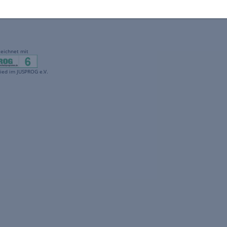
gekennzeichnet mit
freenet ist Mitglied im JUSPROG e.V.