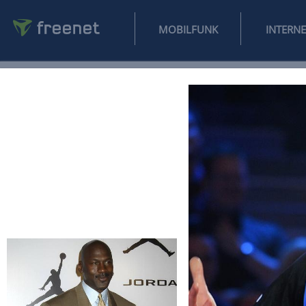
MOBILFUNK
NEWS
SPORT
FINANZEN
AUTO
UNTERHALTUNG
L