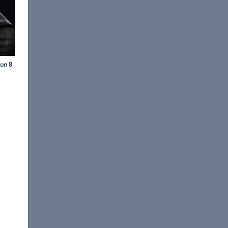
©
ProSieben