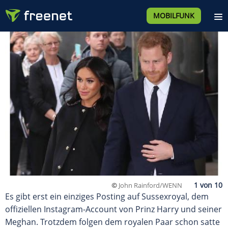
MOBILFUNK
©
John Rainford/WENN
Es gibt erst ein einziges Posting auf Sussexroyal, dem
offiziellen Instagram-Account von Prinz Harry und seiner
Meghan. Trotzdem folgen dem royalen Paar schon satte