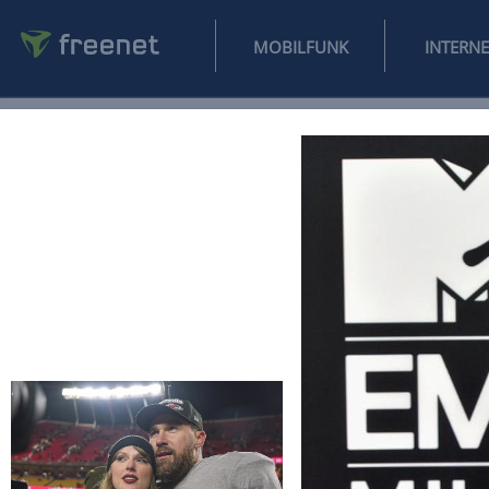
MOBILFUNK
NEWS
SPORT
FINANZEN
AUTO
UNTERHALTUNG
L