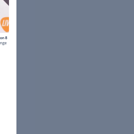
y Images for MTV
chen des Dekolletés. "Orange
eb dabei vor allem dieser