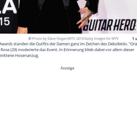
©
Photo by Dave Hogan/MTV 2015/Gett
rope Music Awards standen die Outfits der Damen ganz im Zei
ck"-Star Ruby Rose (29) moderierte das Event. In Erinnerung bli
 tief ausgeschnittene Hosenanzug.