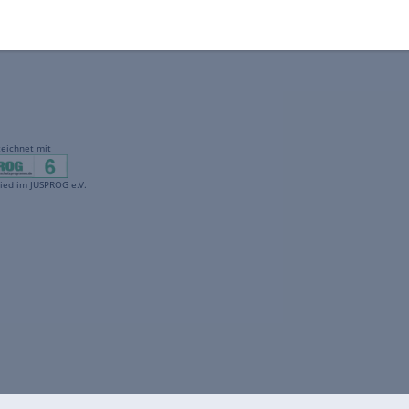
gekennzeichnet mit
freenet ist Mitglied im JUSPROG e.V.