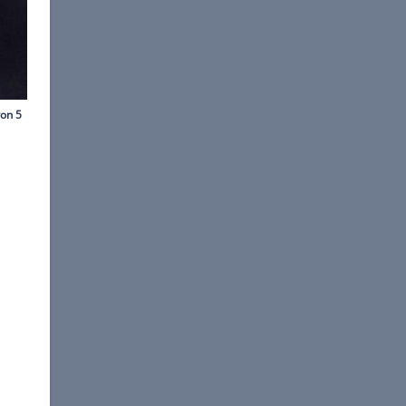
ORTH AMERICA/AFP
in Kalifornien den Rapper
chungsgast erschienen.