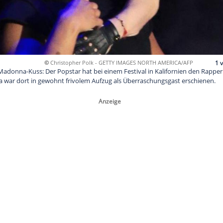
©
Christopher Polk - GETTY IMAGES N
 um einen Madonna-Kuss: Der Popstar hat bei einem Festival 
ht. Madonna war dort in gewohnt frivolem Aufzug als Überras