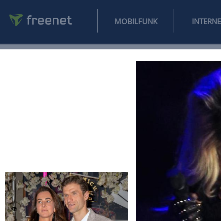
MOBILFUNK
NEWS
SPORT
FINANZEN
AUTO
UNTERHALTUNG
L