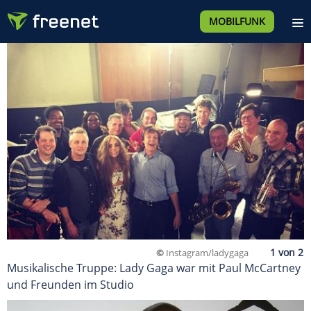
MOBILFUNK
©
Instagram/ladygaga
Musikalische Truppe: Lady Gaga war mit Paul McCartney
und Freunden im Studio