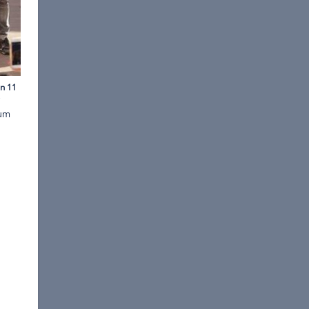
©
WENN
rt in Soltau wurde dieser
mis, die gekommen waren, um