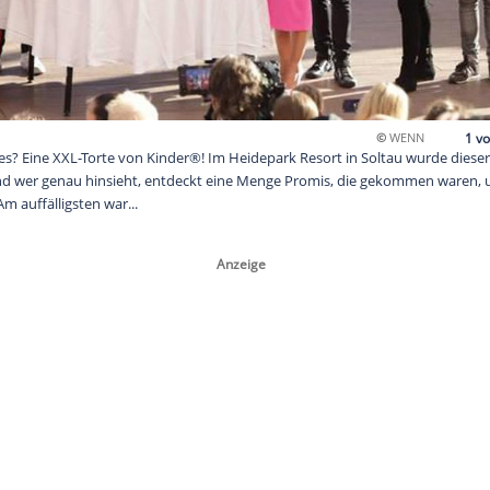
s jeden Kindes? Eine XXL-Torte von Kinder®! Im Heidepark Reso
klichkeit – und wer genau hinsieht, entdeckt eine Menge Pro
® zu feiern. Am auffälligsten war...