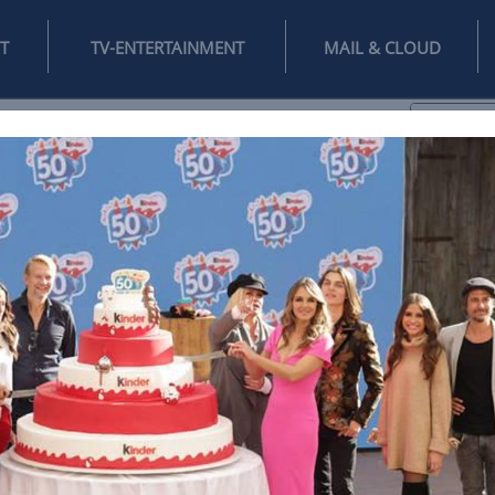
INTERNET
TV-ENTERTAINMENT
♥
IFESTYLE
DIGITAL
SPIELEN
MAIL
DOMAIN