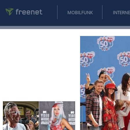
MOBILFUNK
NEWS
SPORT
FINANZEN
AUTO
UNTERHALTUNG
L