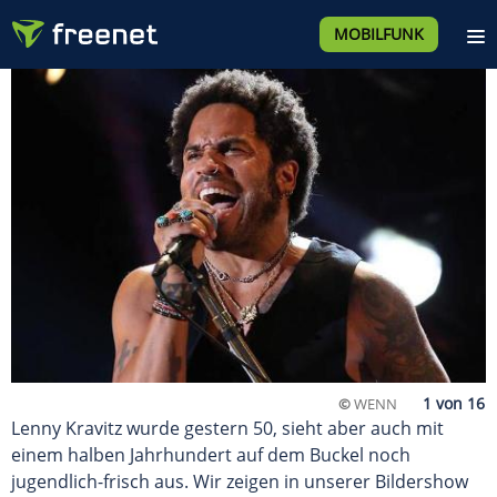
MOBILFUNK
©
WENN
Lenny Kravitz wurde gestern 50, sieht aber auch mit
einem halben Jahrhundert auf dem Buckel noch
jugendlich-frisch aus. Wir zeigen in unserer Bildershow