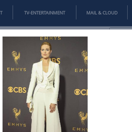
INTERNET
TV-ENTERTAINMENT
♥
IFESTYLE
DIGITAL
SPIELEN
MAIL
DOMAIN