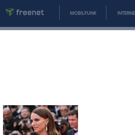
MOBILFUNK
NEWS
SPORT
FINANZEN
AUTO
UNTERHALTUNG
L