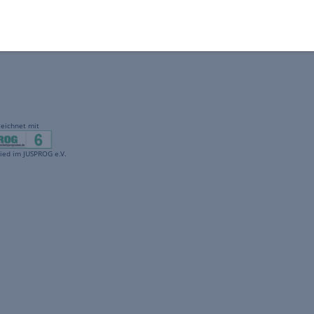
gekennzeichnet mit
freenet ist Mitglied im JUSPROG e.V.