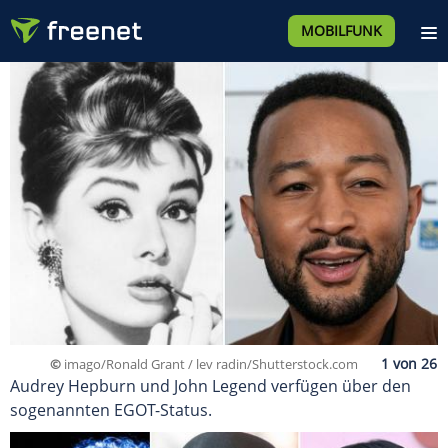
MOBILFUNK
©
imago/Ronald Grant / lev radin/Shutterstock.com
Audrey Hepburn und John Legend verfügen über den
sogenannten EGOT-Status.