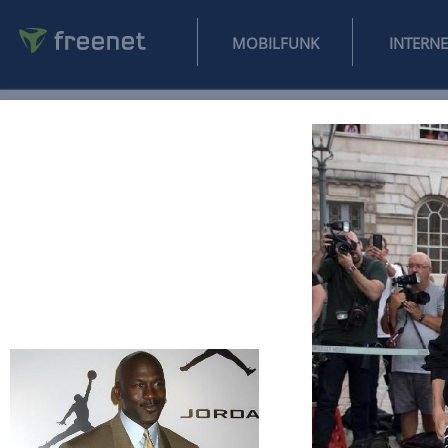
MOBILFUNK
NEWS
SPORT
FINANZEN
AUTO
UNTERHALTUNG
L