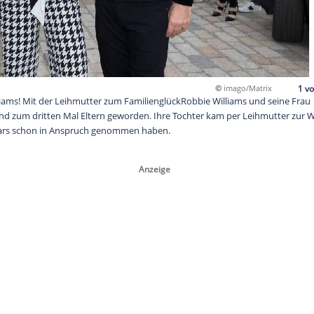
ür Robbie Williams! Mit der Leihmutter zum FamilienglückRobbi
ig überraschend zum dritten Mal Eltern geworden. Ihre Tochter
e auch diese Stars schon in Anspruch genommen haben.