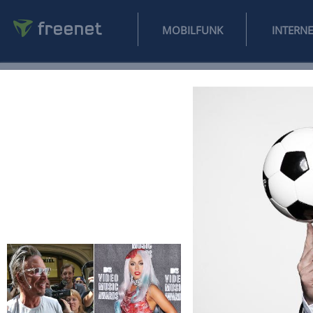
MOBILFUNK
NEWS
SPORT
FINANZEN
AUTO
UNTERHALTUNG
L