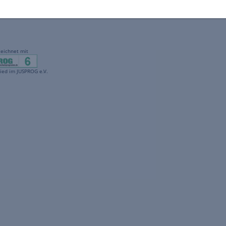
gekennzeichnet mit
freenet ist Mitglied im JUSPROG e.V.