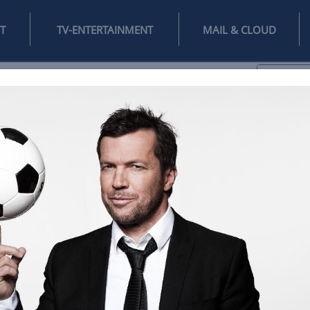
INTERNET
TV-ENTERTAINMENT
♥
IFESTYLE
DIGITAL
SPIELEN
MAIL
DOMAIN