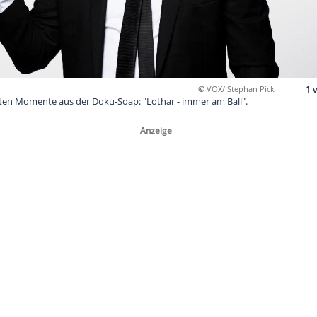
©
V
t die peinlichsten Momente aus der Doku-Soap: "Lothar - immer 