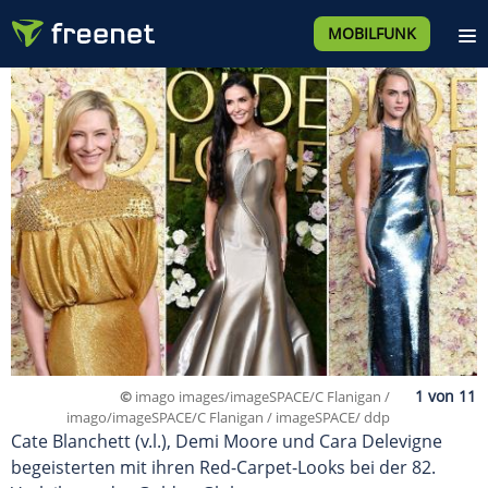
MOBILFUNK
©
imago images/imageSPACE/C Flanigan /
imago/imageSPACE/C Flanigan / imageSPACE/ ddp
Cate Blanchett (v.l.), Demi Moore und Cara Delevigne
begeisterten mit ihren Red-Carpet-Looks bei der 82.