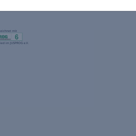
gekennzeichnet mit
freenet ist Mitglied im JUSPROG e.V.