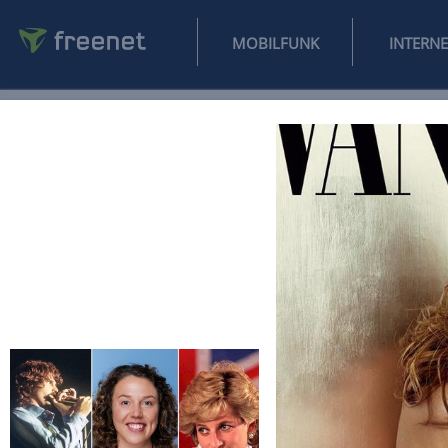
MOBILFUNK
NEWS
SPORT
FINANZEN
AUTO
UNTERHALTUNG
L