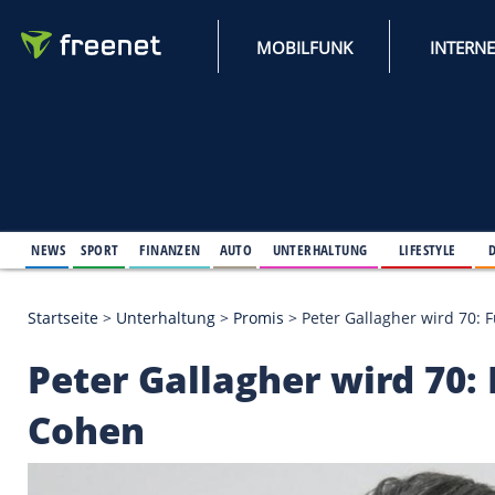
MOBILFUNK
NEWS
SPORT
FINANZEN
AUTO
UNTERHALTUNG
L
Startseite
>
Unterhaltung
>
Promis
>
Peter Gallagh
Peter Gallagher wir