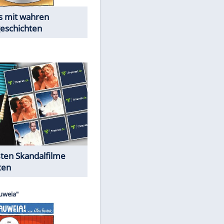
Die Öffentlichkeit schaut zu:
Peinliche Auftritte auf dem
roten Teppich
Cartoons "Das Wahre Leben"