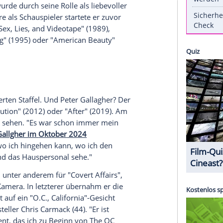
en 70.
Geburtstag
. Der 1955 in
New York City
r 2000er-Jahre zum Hauptcast der Erfolgsserie
"). Die Rolle als Familienoberhaupt Sandford
bekannt. Anschließend winkten ihm nicht nur
ie-Herzen höherschlagen. Die
Geschichte
um Ryan
s schwierigen Familienverhältnissen stammt und
hen (Gallagher) in der Küstenstadt
Newport
Cast-Mitglieder wie
Adam Brody
(45) oder
Mischa
Gallagher
wurde durch seine Rolle als liebevoller
eine Karriere als
Schauspieler
startete er zuvor
lmen wie "Sex, Lies, and Videotape" (1989),
ere Sleeping" (1995) oder "American Beauty"