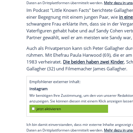
Ich bin damit einverstanden, dass mir externe In
Daten an Drittplattformen übermittelt werden.
Meh
Sandy Cohen als Vorbild
"O.C., California" scheint sowieso bis he
spielen. Denn die
Fans
verbinden ihn no
Cohen. In vielen Kommentaren seiner Ins
dazu bestimmt, für immer unsere
Sandy
kommentiert: "Einer meiner Lieblingsväter
erklärt: "Früher wollte ich, dass
Sandy
mei
meines eigenen Kindes nacheifern."
Empfohlener externer Inhalt:
Instagram
Wir benötigen Ihre Zustimmung, um den von uns
anzuzeigen. Sie können diesen mit einem Klick a