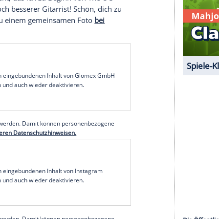
n
nale der vierten Staffel. Und Peter Gallagher? Der
ep Up Revolution" (2012) oder "After" (2019). Am
th" (2024) zu sehen. "Es war schon immer mein
en",
sagte Gallgher im
Oktober
2024
t zu haben, wo ich hingehen kann, wo ich den
derobiere und das Hauspersonal sehe."
u. Er stand unter anderem für "Covert Affairs",
y" vor der
Kamera
. In letzterer übernahm er die
ich am Set auf ein "O.C., California"-Gesicht
it Luke-Darsteller
Chris Carmack
(44). "Er ist
gleiche Talent, das ich zu Beginn von The OC
 und ein noch besserer Gitarrist! Schön, dich zu
ber
2021 zu einem gemeinsamen Foto
bei