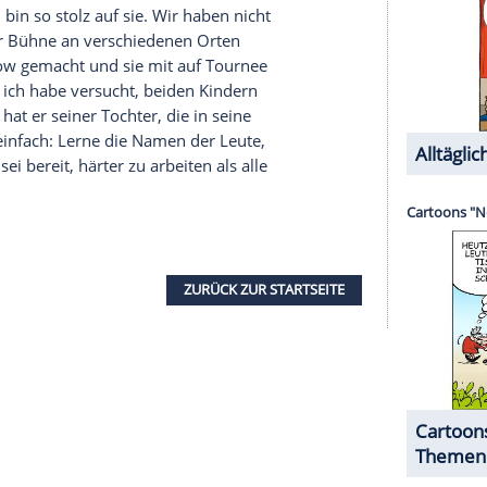
halte angezeigt werden. Damit können personenbezogene
r dazu in unseren Datenschutzhinweisen.
ete Gallagher zudem im vergangenen Februar von
 wie
in einem Clip bei Instagram
zu hören ist. Die
n der Vergangenheit keine Vorbilder oder
Cohen vertraute. "Sie sagte: 'Ich habe meinen
Sandy
war, liebevoll und unterstützend.'"
llagher
durchaus mit der Rolle als Vorbild
die er am College kennengelernt hat, ist er seit
 Kinder
,
Schauspielerin
und Sängerin Kathryn
llagher.