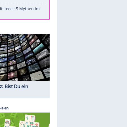
Aufruhr!
Was bei der Vogelfütterung
wirklich sinnvoll ist
"Infanti-No Go": Pressestimmen
zum Verbleib des FIFA-Chefs
Im Zeitraffer: Die Entwicklung
des Lenkrades
Lebensmittel, die nicht schlecht
werden
Sicherheitstools: 5 Mythen im
Check
Quiz