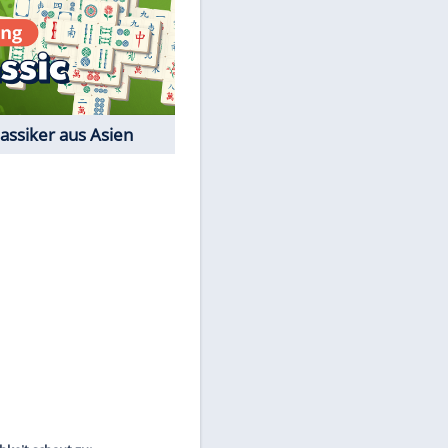
Film-Quiz: Bist Du ein
Cineast?
Kostenlos spielen