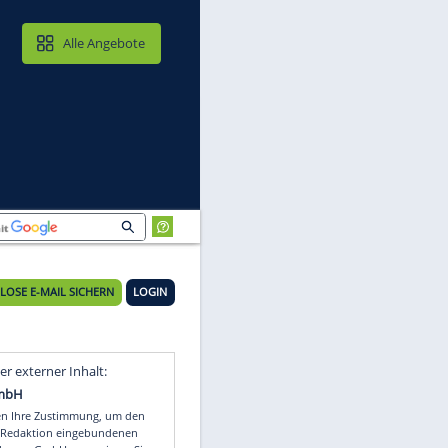
MAIL & CLOUD
Alle Angebote
KOSTENLOSE E-MAIL SICHERN
LOGIN
Video
Empfohlener externer Inhalt: