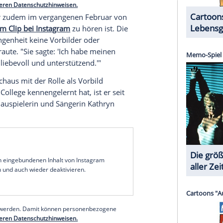
halte angezeigt werden. Damit können personenbezogene
r dazu in unseren Datenschutzhinweisen.
ute in Gallaghers Leben eine wichtige Rolle zu
ch immer mit dem Familienoberhaupt
Sandy
tagram-Postings wird dies deutlich. "Du warst
Cohen zu sein",
schreibt ein Fan
. Ein weiterer
! Du warst so großartig in dieser Serie!" Ein User
n Vater wird, jetzt will ich ihm nur als Elternteil
erer Redaktion eingebundenen Inhalt von Instagram
nzeigen lassen und auch wieder deaktivieren.