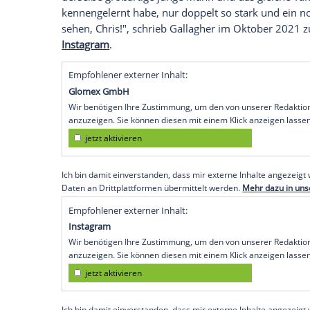
Broadway-Treue und Serien-Wiedersehe
2007 endete "O.C., California" mit dem Fi
drehte Filme wie "Burlesque" (2010), "St
Broadway
war er zuletzt in "Left on Ten
Wunsch, an den
Broadway
zurückzukehr
"Broadway.com"
. "Ich mag es, einen Or
Bühnentürsteher, die Schreiner, die Gar
Auch dem Seriengenre blieb Gallagher tre
"Grace and Frankie" und "Grey's Anatom
Rolle des Dr. David Hamilton und konnte s
freuen: Gallagher feierte eine Reunion m
derselbe großartige junge Mann und das 
kennengelernt habe, nur doppelt so stark
sehen, Chris!", schrieb Gallagher im
Okto
Instagram
.