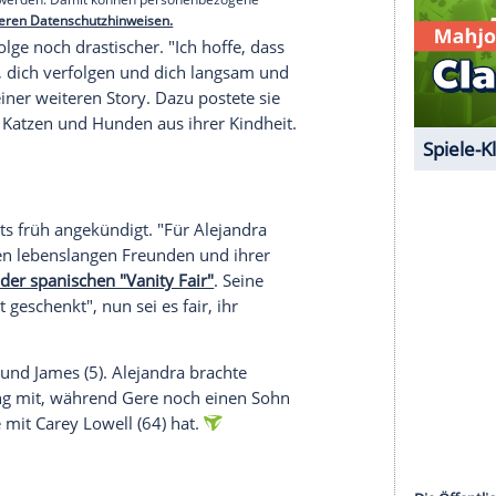
verkauft", klagte die Sängerin weiter.
einerseits für 10,75 Millionen Dollar verkauft -
Der angebliche Grund für die schnelle
drid gezogen, um näher bei der Familie seiner
serer Redaktion eingebundenen Inhalt von Glomex GmbH
nzeigen lassen und auch wieder deaktivieren.
halte angezeigt werden. Damit können personenbezogene
r dazu in unseren Datenschutzhinweisen.
on demzufolge noch drastischer. "Ich hoffe, dass
graben sind, dich verfolgen und dich langsam und