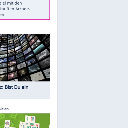
Die größten Mythen über
Medikamente
Auftakt-Misere gestoppt: Berlin
gewinnt in Bochum
Vorsicht: Diese 17 Dinge hassen
Katzen
Illegales Asphalt-Kartell muss
Mio-Strafe zahlen
Memo-Spiel mit den
meistverkauften Arcade-
Maschinen
Quiz