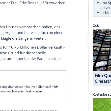
e ihr Vater als Musikerin aktiv ist, hat scharfe
5) gerichtet.
In einer Instagram-Story
attackierte
hr Elternhaus in Connecticut an
ll. Das Anwesen aus den 1930er Jahren wird
laut
abgerissen, um Platz für neun neue Häuser zu
hard Gere immer noch hasse - ja, tue ich!", schrieb
über ein Selfie und einen Screenshot eines
r hatte das Grundstück "People" zufolge im Jahr
Simon und seiner Frau Edie Brickell (59) erworben.
l beim Kauf des Hauses versprochen haben, das
"dann nie eingezogen und hat es einfach an einen