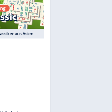
Film-Quiz: Bist Du ein
Cineast?
Kostenlos spielen