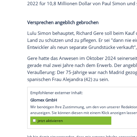
Paul Simons (83) Tochter Lulu (30), die wi
Worte an die Adresse von Richard Gere (7
sie den Hollywoodstar, nachdem dieser i
Immobilienentwickler verkauft haben so
eines Berichts des US-Magazins "People"
schaffen.
"Falls sich jemand gefragt hat, ob ich Ric
Lulu Simon demnach am Dienstag wütend 
Zeitungsartikels. Der "Pretty Woman"-Sta
2022 für 10,8 Millionen Dollar von Paul 
Versprechen angeblich gebrochen
Lulu Simon behauptet, Richard Gere sol
Land zu schützen und zu pflegen. Er sei 