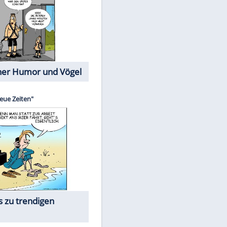
Cartoons mit wahren
Lebensgeschichten
Memo-Spiel