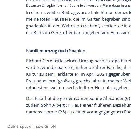
Entwickler als neun separate Grundstücke 
Gere hatte das Anwesen im Oktober 2024 s
gerade mal zwei Jahre nach dem Erwerb. 
Veräußerung: Der 75-Jährige war nach Ma
spanischen Frau Alejandra (42) zu sein.
Empfohlener externer Inhalt:
Glomex GmbH
Wir benötigen Ihre Zustimmung, um den von un
anzuzeigen. Sie können diesen mit einem Klick a
jetzt aktivieren
Ich bin damit einverstanden, dass mir externe In
Daten an Drittplattformen übermittelt werden.
Meh
In einem zweiten Beitrag wurde Lulu Sim
meine toten Haustiere, die im Garten be