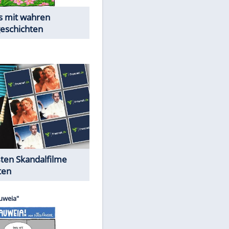
Die Öffentlichkeit schaut zu:
EITE
Peinliche Auftritte auf dem
roten Teppich
Cartoons "Das Wahre Leben"