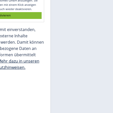
Glomex GmbH
Wir benötigen Ihre Zustimmung, um den
von unserer Redaktion eingebundenen
Inhalt von Glomex GmbH anzuzeigen. Sie
können diesen mit einem Klick anzeigen
lassen und auch wieder deaktivieren.
jetzt aktivieren
Ich bin damit einverstanden,
dass mir externe Inhalte
angezeigt werden. Damit können
personenbezogene Daten an
Drittplattformen übermittelt
werden.
Mehr dazu in unseren
Datenschutzhinweisen.