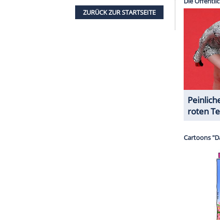
eb sie in einer weiteren Story. Dazu postete sie
 Fotos von Katzen und Hunden aus ihrer Kindheit.
ropa bereits früh angekündigt. "Für Alejandra
Familie, ihren lebenslangen Freunden und ihrer
gegenüber der spanischen "Vanity Fair"
. Seine
einer Welt geschenkt", nun sei es fair, ihr
t zu geben.
ander (6) und James (5). Alejandra brachte
ren Beziehung mit, während Gere noch einen Sohn
genen Ehe mit Carey Lowell (64) hat.