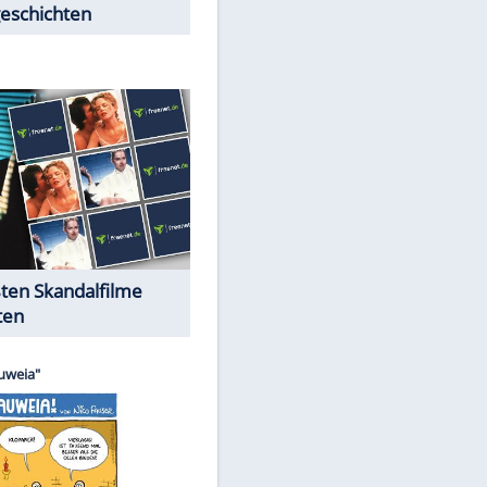
Peinliche Auftritte auf dem
roten Teppich
Cartoons "Das Wahre Leben"