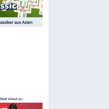
Film-Quiz: Bist Du ein
Cineast?
Kostenlos spielen