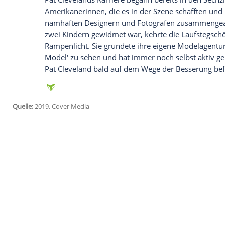
Ich bin damit einverstanden, dass mir externe In
Daten an Drittplattformen übermittelt werden.
Meh
'Page Six', die Klatschspalte der 'New Yor
"Pat ist nicht krankenversichert, sie ha
nicht greift. Wir haben nie darüber nachg
keine andere Wahl, als durch GoFundMe 
umgerechnet rund 175.000 Euro, werden 
rund ein Drittel der Summe zusammen
worden und kann
Frankreich
aus diesem 
Pionierin der Modelszene
Pat
Clevelands
Karriere begann bereits in
Amerikanerinnen, die es in der Szene scha
namhaften Designern und Fotografen zus