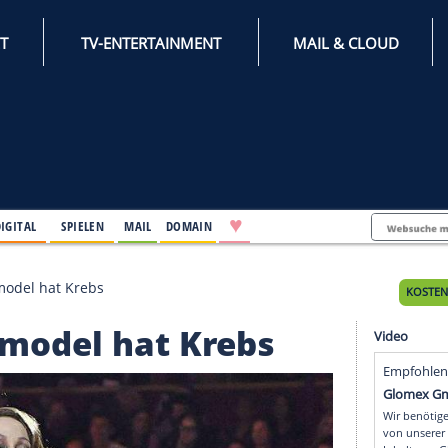
INTERNET
TV-ENTERTAINMENT
♥
IFESTYLE
DIGITAL
SPIELEN
MAIL
DOMAIN
: Das Supermodel hat Krebs
Supermodel hat Krebs