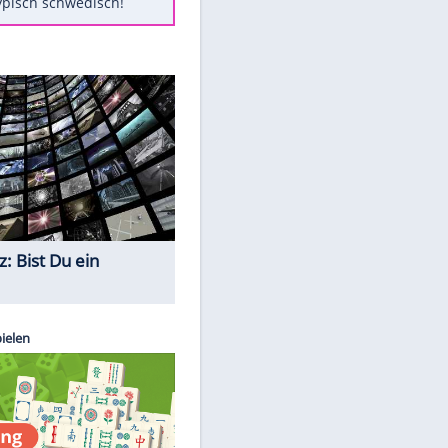
Diese Autos haben uns verlassen
FCH: Schmidt lässt Zukunft
weiter offen
Mit diesen Tricks wird der Grill
ruckzuck sauber
So nutzt man alte Smartphones
sinnvoll
Das ist typisch schwedisch!
Quiz