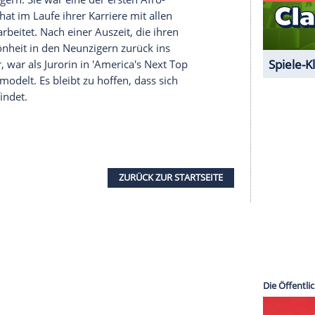
halte angezeigt werden. Damit können personenbezogene
r dazu in unseren Datenschutzhinweisen.
k Post' zitiert Paul Van Ravenstein mit den Worten:
t nur Medicare, welches außerhalb des Landes [USA]
edacht, weil Pat so gesund war. Wir haben jetzt
zu gehen." Insgesamt 150.000 Dollar,
benötigt. Am Dienstagmorgen [2. April] war
gekommen. Pat
Cleveland
ist bereits operiert
Grund nicht verlassen.
 den Sechzigern. Sie war eine der ersten Afro-
fften und hat im Laufe ihrer Karriere mit allen
ammengearbeitet. Nach einer Auszeit, die ihren