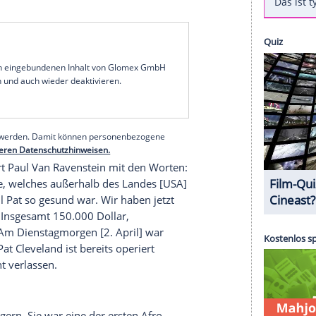
cht gut geht, gab es auf der
Paris Fashion Week
,
ches Krankenhaus eingeliefert werden musste,
ger
über den Laufsteg geschritten war. Am 23.
chreckliche Diagnose. Ihr Mann Paul Van
 eingerichtet, um für ihre Behandlung zahlen zu
reich
nicht krankenversichert.
serer Redaktion eingebundenen Inhalt von Glomex GmbH
nzeigen lassen und auch wieder deaktivieren.