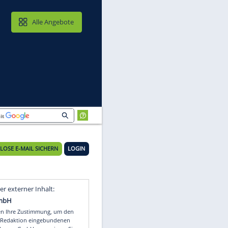
MAIL & CLOUD
Alle Angebote
KOSTENLOSE E-MAIL SICHERN
LOGIN
Video
Empfohlener externer Inhalt: