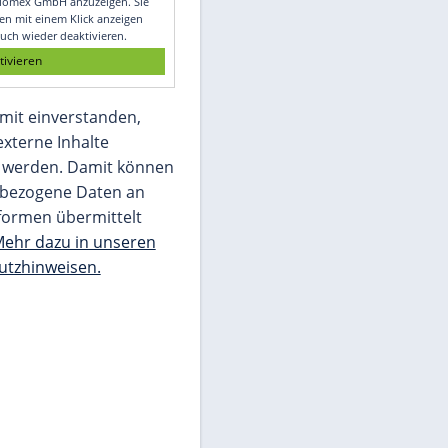
Glomex GmbH
Wir benötigen Ihre Zustimmung, um den
von unserer Redaktion eingebundenen
Inhalt von Glomex GmbH anzuzeigen. Sie
können diesen mit einem Klick anzeigen
lassen und auch wieder deaktivieren.
jetzt aktivieren
Ich bin damit einverstanden,
dass mir externe Inhalte
angezeigt werden. Damit können
personenbezogene Daten an
Drittplattformen übermittelt
werden.
Mehr dazu in unseren
Datenschutzhinweisen.