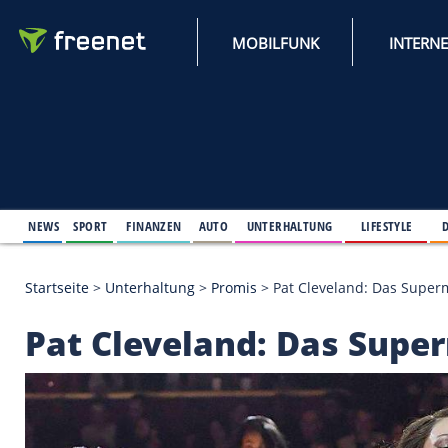
MOBILFUNK
NEWS
SPORT
FINANZEN
AUTO
UNTERHALTUNG
L
Startseite
>
Unterhaltung
>
Promis
>
Pat Cleveland
Pat Cleveland: Das 