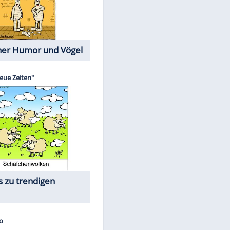
Cartoons mit wahren
Lebensgeschichten
Memo-Spiel
Die größten Skandalfilme