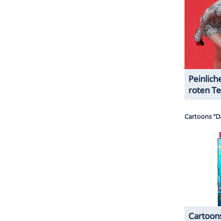
aufstegschönheit in den Neunzigern zurück ins
delagentur, war als Jurorin in 'America's Next Top
t aktiv gemodelt. Es bleibt zu hoffen, dass sich
serung befindet.
ZURÜCK ZUR STARTS