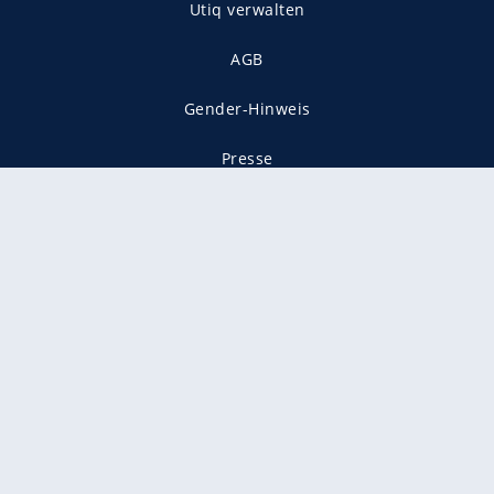
Utiq verwalten
AGB
Gender-Hinweis
Presse
Mediadaten
Karriere
Vertragskündigung
Vertrag widerrufen
gekennzeichnet mit
freenet ist Mitglied im JUSPROG e.V.