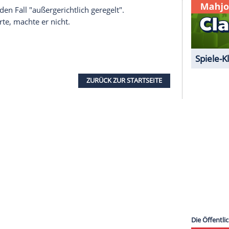
e Inhalte angezeigt werden. Damit können
 übermittelt werden.
Mehr dazu in unseren
1 von 22
et rund 800.000 Euro, weil ihr angeblich
en wurden, nachdem die Firma ihre
 habe. Nur einen Monat später verklagte wiederum
 über eine Summe von 1,5 Millionen Euro.
man habe den Fall "außergerichtlich geregelt".
on profitierte, machte er nicht.