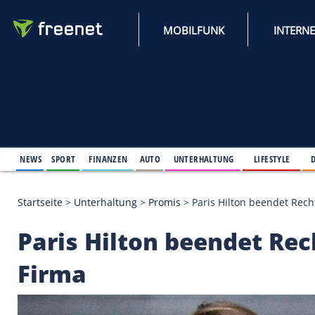
MOBILFUNK
NEWS
SPORT
FINANZEN
AUTO
UNTERHALTUNG
L
Startseite
>
Unterhaltung
>
Promis
>
Paris Hilton b
Paris Hilton beendet