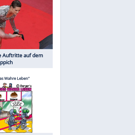
Spiele-Klassiker aus Asien
EITE
Die Öffentlichkeit schaut zu: