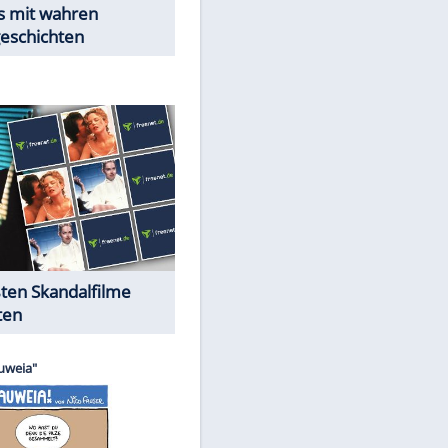
Peinliche Auftritte auf dem
roten Teppich
Cartoons "Das Wahre Leben"