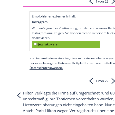
Hotelerbin
Paris Hilton
(33,
"House of W
Yorker Antebi Footwear Group beigelegt. 
Klagen vor dem
Bundesgericht
Manhatta
beider Seiten. Dies berichtet die
Website
Hier können Sie das Video zum Song "G
So präsentiert sich Paris Hilto
Empfohlener externer Inhalt:
Instagram
Wir benötigen Ihre Zustimmung, um den von
Instagram anzuzeigen. Sie können diesen mi