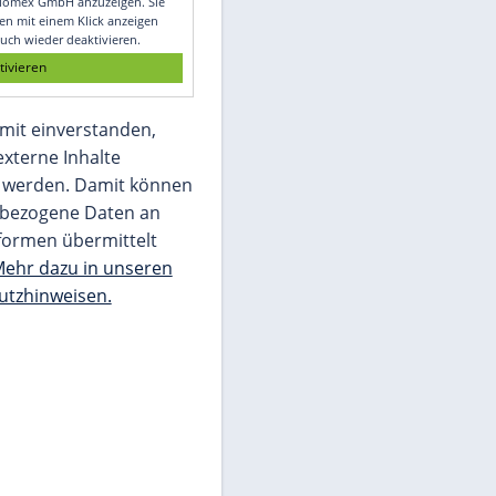
Glomex GmbH
Wir benötigen Ihre Zustimmung, um den
von unserer Redaktion eingebundenen
Inhalt von Glomex GmbH anzuzeigen. Sie
können diesen mit einem Klick anzeigen
lassen und auch wieder deaktivieren.
jetzt aktivieren
Ich bin damit einverstanden,
dass mir externe Inhalte
angezeigt werden. Damit können
personenbezogene Daten an
Drittplattformen übermittelt
werden.
Mehr dazu in unseren
Datenschutzhinweisen.