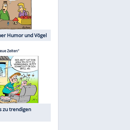
Cartoons mit wahren
Lebensgeschichten
Memo-Spiel