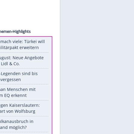
ion/AP
Unsere Themen-Highlights
Aus drei mach viele: Türkei will
neuen Militärpakt erweitern
Ab 10. August: Neue Angebote
bei ALDI, Lidl & Co.