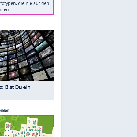
Diese TV-Legenden sind bis
heute unvergessen
Woran man Menschen mit
niedrigem EQ erkennt
Torlos gegen Kaiserslautern:
Stotterstart von Wolfsburg
Ist ein Vulkanausbruch in
Deutschland möglich?
5 VW-Prototypen, die nie auf den
Markt kamen
Quiz