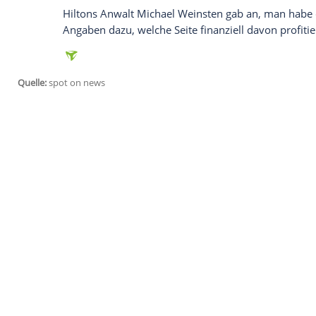
deaktivieren.
jetzt aktivieren
Ich bin damit einverstanden, dass mir extern
personenbezogene Daten an Drittplattformen
Datenschutzhinweisen.
Hilton verklagte die Firma auf umgerechn
unrechtmäßig ihre Tantiemen vorenthalt
Lizenzvereinbarungen nicht eingehalten
Antebi
Paris Hilton
wegen Vertragsbruchs
Hiltons Anwalt
Michael Weinsten
gab an, 
Angaben dazu, welche Seite finanziell dav