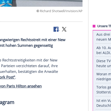
©
Richard Shotwell/Invis
os Angeles
dete einen langwierigen Rechtsstreit mit einer New
eide Seiten mit hohen Summen gegenseitig