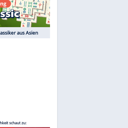
Film-Quiz: Bist Du ein
Cineast?
Kostenlos spielen