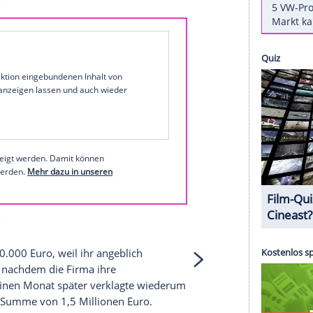
ax"
) hat ihre Rechtsstreitigkeiten mit der New
Die beiden Parteien verzichteten darauf, ihre
n
aufrechtzuerhalten, bestätigten die Anwälte
der
"New York Post"
.
ood Times" von
Paris Hilton
ansehen
n bei Instagram
1 von 22
 unserer Redaktion eingebundenen Inhalt von
t einem Klick anzeigen lassen und auch wieder