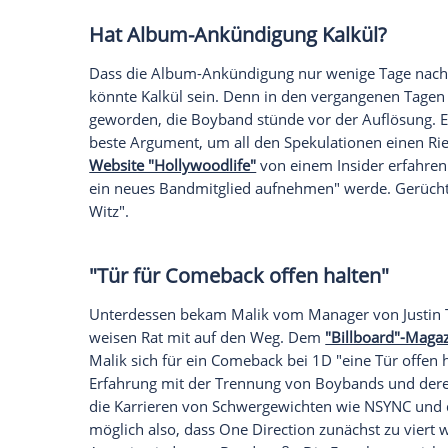
Horan auf Twitter mitteilte.
Für die Fans war der Ausstieg von
Zayn 
Schock
. Doch die Band selbst geht mit 
wesentlich lockerer um. Hinter den Kuli
gearbeitet.
Auf Twitter
schrieb
Niall Hora
Sonntag: "Vergangene Nacht hatte ich ei
Song-Writing-Sessions für das nächste
A
Sehen Sie auf
MyVideo
den Musik-Clip z
Hat Album-Ankündigung Kalkü
Dass die Album-Ankündigung nur wenig
könnte Kalkül sein. Denn in den vergan
geworden, die
Boyband
stünde vor der A
beste Argument, um all den Spekulatione