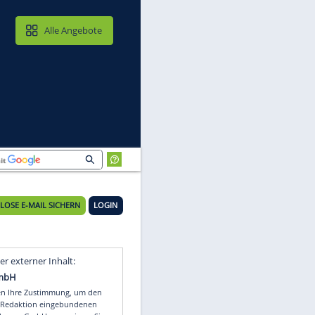
MAIL & CLOUD
Alle Angebote
KOSTENLOSE E-MAIL SICHERN
LOGIN
Video
Empfohlener externer Inhalt: