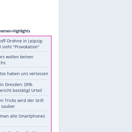
ion/AP
s
Unsere Themen-Highlights
Sprengstoff-Drohne in Leipzig:
Russland sieht "Provokation"
Diese Stars wollen keinen
Nachwuchs