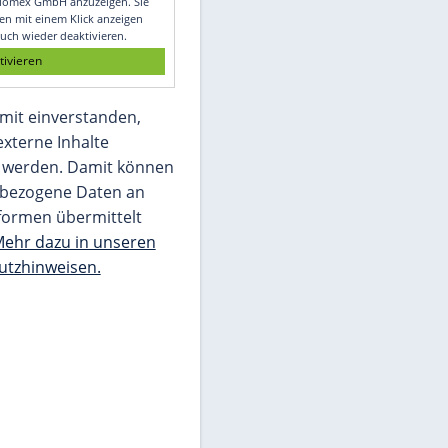
Glomex GmbH
Wir benötigen Ihre Zustimmung, um den
von unserer Redaktion eingebundenen
Inhalt von Glomex GmbH anzuzeigen. Sie
können diesen mit einem Klick anzeigen
lassen und auch wieder deaktivieren.
jetzt aktivieren
Ich bin damit einverstanden,
dass mir externe Inhalte
angezeigt werden. Damit können
personenbezogene Daten an
Drittplattformen übermittelt
werden.
Mehr dazu in unseren
Datenschutzhinweisen.