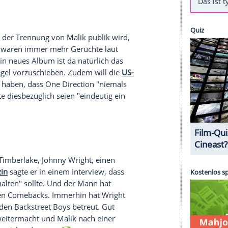
Malik
(22) bei
One Direction
(
"Steal My Girl"
) ein
dem
Abschied
ihres ehemaligen Kollegen scheinbar
ssen wird sogar bereits an einem neuen
Album
n
(21) vielsagend und voller
Vorfreude
am
n Treffen mit dem Label, wir haben angefangen die
lbum
zu organisieren! F**ckkk yeaaaahhhh!"
um Song "Night Changes" von One Direction
l?
e Tage nach der
Trennung
von
Malik
publik wird,
genen Tagen waren immer mehr Gerüchte laut
uflösung. Ein neues
Album
ist da natürlich das
n einen Riegel vorzuschieben. Zudem will die
US-