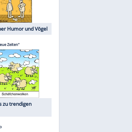
Cartoons mit wahren
Lebensgeschichten
Memo-Spiel
Die größten Skandalfilme