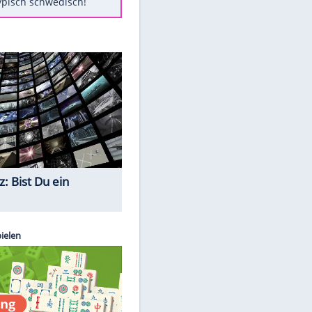
Diese Autos haben uns verlassen
Randale in Dresden: DFB-
Bundesgericht bestätigt Urteil
Mit diesen Tricks wird der Grill
ruckzuck sauber
So nutzt man alte Smartphones
sinnvoll
Das ist typisch schwedisch!
Quiz