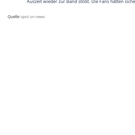
Website "Hollywoodlife"
von einem Insid
ein neues Bandmitglied aufnehmen" werde
Witz".
"Tür für
Comeback
offen halte
Unterdessen bekam
Malik
vom
Manager
weisen Rat mit auf den Weg. Dem
"Billb
Malik
sich für ein
Comeback
bei 1D "eine
Erfahrung
mit der
Trennung
von
Boyban
die Karrieren von Schwergewichten wie
möglich also, dass
One Direction
zunächs
Auszeit
wieder zur Band stößt. Die Fans h
Quelle:
spot on news