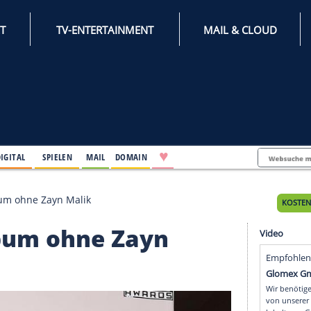
INTERNET
TV-ENTERTAINMENT
♥
IFESTYLE
DIGITAL
SPIELEN
MAIL
DOMAIN
: Neues Album ohne Zayn Malik
es Album ohne Zayn