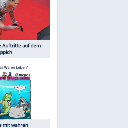
Spiele-Klassiker aus Asien
EITE
Die Öffentlichkeit schaut zu: