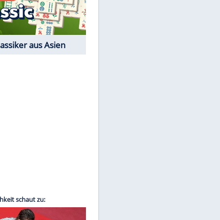
Film-Quiz: Bist Du ein
Cineast?
Kostenlos spielen