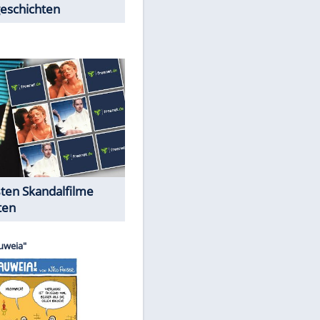
Peinliche Auftritte auf dem
roten Teppich
Cartoons "Das Wahre Leben"