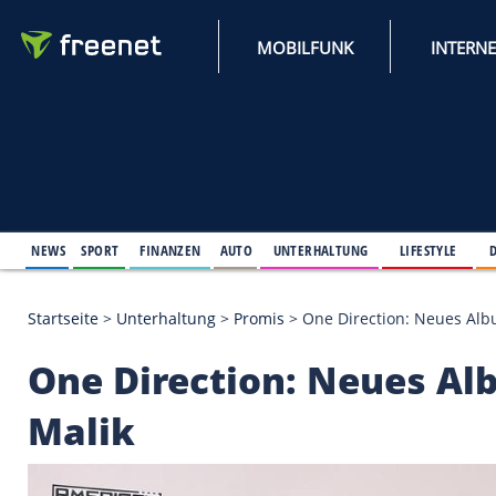
MOBILFUNK
NEWS
SPORT
FINANZEN
AUTO
UNTERHALTUNG
L
Startseite
>
Unterhaltung
>
Promis
>
One Direction
One Direction: Neu