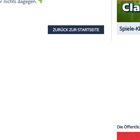
er erfahren haben, dass
One Direction
"niemals
. Gerüchte diesbezüglich seien "eindeutig ein
n"
von
Justin Timberlake
,
Johnny Wright
, einen
oard"-Magazin
sagte er in einem
Interview
, dass
 Tür offen halten" sollte. Und der Mann hat
ds
und deren Comebacks. Immerhin hat Wright
 NSYNC und den
Backstreet Boys
betreut. Gut
t zu viert weitermacht und
Malik
nach einer
ätten sicher nichts dagegen.