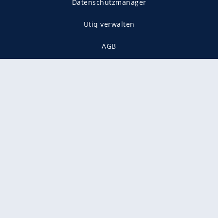
Datenschutzmanager
Utiq verwalten
AGB
Gender-Hinweis
Presse
Mediadaten
Karriere
Vertragskündigung
Vertrag widerrufen
gekennzeichnet mit