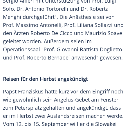
Sergio Alfieri
mit Unterstützung von Prof.
Luigi
Sofo
, Dr.
Antonio Tortorelli
und Dr.
Roberta
Menghi
durchgeführt". Die Anästhesie sei von
Prof.
Massimo Antonelli
, Prof.
Liliana Sollazzi
und
den Ärzten
Roberto
De Cicco und
Maurizio
Soave
geleitet worden. Außerdem seien im
Operationssaal
"Prof.
Giovanni Battista Doglietto
und Prof.
Roberto Bernabei
anwesend" gewesen.
Reisen für den Herbst angekündigt
Papst
Franziskus
hatte kurz vor dem Eingriff noch
wie gewöhnlich sein Angelus-Gebet am
Fenster
zum
Petersplatz
gehalten und angekündigt, dass
er im Herbst zwei Auslandsreisen machen werde.
Vom 12. bis 15. September will er die
Slowakei