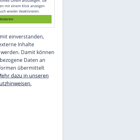
Glomex GmbH
Wir benötigen Ihre Zustimmung, um den
von unserer Redaktion eingebundenen
Inhalt von Glomex GmbH anzuzeigen. Sie
können diesen mit einem Klick anzeigen
lassen und auch wieder deaktivieren.
jetzt aktivieren
Ich bin damit einverstanden,
dass mir externe Inhalte
angezeigt werden. Damit können
personenbezogene Daten an
Drittplattformen übermittelt
werden.
Mehr dazu in unseren
Datenschutzhinweisen.