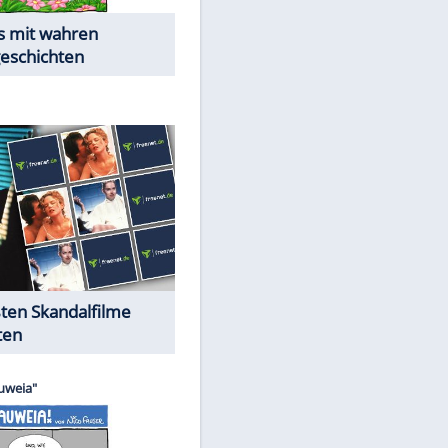
Die Öffentlichkeit schaut zu:
Peinliche Auftritte auf dem
roten Teppich
Cartoons "Das Wahre Leben"