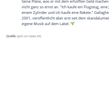
Oasis-Legende
Noel Gallagher
(52) hat en
wolle.
Das sagte er in der US-Show "Late
auch auf sein eigenes Musiklabel Sour M
anderem die Musik seiner Band
Noel Gal
Eye") veröffentlicht. Daraufhin verriet er
fünf Jahren" in seinen Besitz gelangen sol
"Glaub' mir, ich werde sie an den Meistbi
Dass meine Kinder davon profitieren könn
Seine Pläne, was er mit dem erhofften Ge
nicht ganz so ernst an. "Ich kaufe ein Flu
einem Zylinder und ich kaufe eine Raket
2001, veröffentlicht aber erst seit dem
eigene Musik auf dem Label.