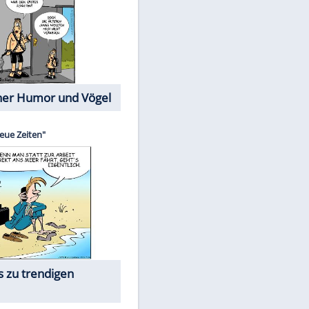
Cartoons mit wahren
Lebensgeschichten
Memo-Spiel