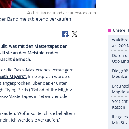
©
Christian Bertrand / Shutterst
stertapes der Band meistbietend verkaufen
 Pläne enthüllt, was mit den
Mastertapes
der
n soll. Er will sie an den Meistbietenden
 will, überrascht dennoch.