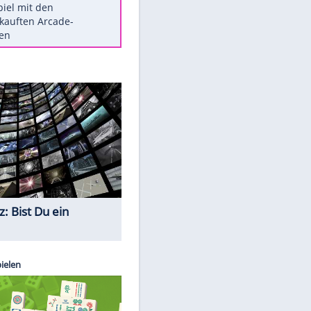
Die größten Mythen über
Medikamente
Braunschweig nach Kantersieg in
Magdeburg an der Spitze
Vorsicht: Diese 17 Dinge hassen
Katzen
Illegales Asphalt-Kartell muss
Mio-Strafe zahlen
Memo-Spiel mit den
meistverkauften Arcade-
Maschinen
Quiz