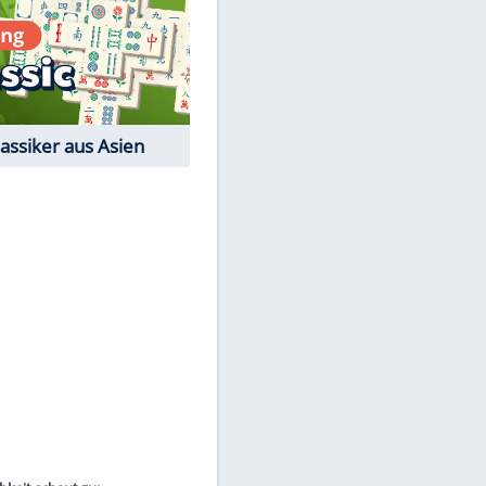
EITE
Film-Quiz: Bist Du ein
Cineast?
Kostenlos spielen