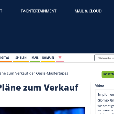
INTERNET
TV-ENTERTAINMENT
♥
IFESTYLE
DIGITAL
SPIELEN
MAIL
DOMAIN
 enthüllt Pläne zum Verkauf der Oasis-Mastertapes
üllt Pläne zum Verkau