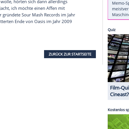
thüllt, dass er die Oasis-Mastertapes versteigern
 Night with Seth Meyers".
Im Gespräch wurde er
ash Records angesprochen, über das er unter
lagher
's High Flying Birds ("Ballad of the Mighty
, dass alle Oasis-Mastertapes in "etwa vier oder
lten.
etenden verkaufen. Wofür sollte ich sie behalten?
en? Nein, nein, ich werde sie verkaufen."
ld machen wolle, hörten sich dann allerdings
gzeug, eine Jacht, ich möchte einen Affen mit
e."
Gallagher
gründete Sour Mash Records im Jahr
 skandalumwitterten Ende von Oasis im Jahr 2009