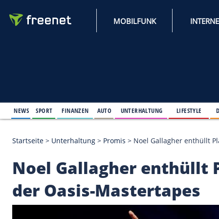
MOBILFUNK
NEWS
SPORT
FINANZEN
AUTO
UNTERHALTUNG
L
Startseite
>
Unterhaltung
>
Promis
>
Noel Gallagher
Noel Gallagher enth