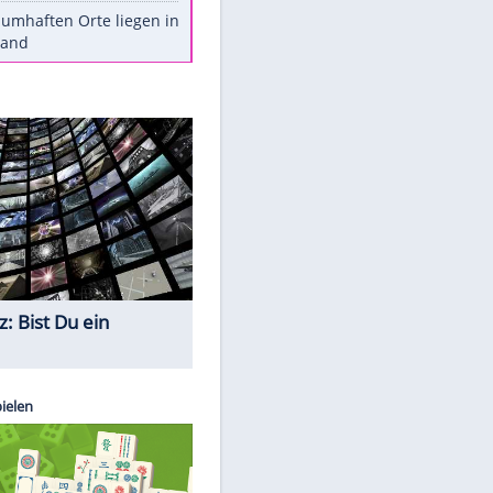
Stars heute
Diese Autos haben uns verlassen
Reese entschuldigt sich bei Fans:
"Tut mir aufrichtig leid"
Mit diesen Tricks wird der Grill
ruckzuck sauber
So nutzt man alte Smartphones
sinnvoll
Diese traumhaften Orte liegen in
Deutschland
Quiz