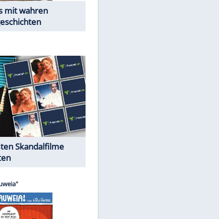
Peinliche Auftritte auf dem
roten Teppich
Cartoons "Das Wahre Leben"