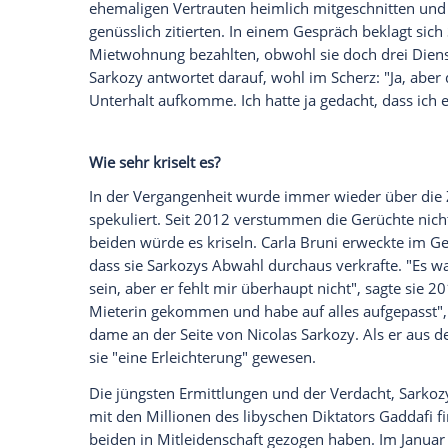
zu vertuschen, soll seine Partei regelw
haben. Wurde dies durch falsche Rechnun
Eventfirma
Bygmalion
der UMP ausstellte
Im März 2013 wurde
Nicolas Sarkozy
for
demenzkranken L'Oréal-Milliardärin
Lili
für seinen
Wahlkampf
2007 zu kommen. D
Mangel an Beweisen eingestellt.
Auch die Tapie-Affäre fiel in Sarkozys 
Bernard Tapie
nach einem Schiedsverfahr
zugesprochen. Später wurden Betrugsvor
Sarkozy eine Vorzugsbehandlung beko
Schon einmal in
Polizeigewahrsam
Im Zuge dieses Polit-Skandals wurde Sar