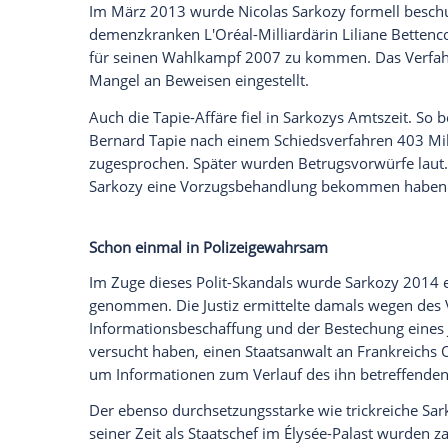
Kein Ende der Gerüchte
Die bösen Gerüchte um Sarkozy begleiten 
erschienen im Magazin "Le Canard enchaî
als Bürgermeister von Neuilly-sur-Seine
Erschließung eines Wohnkomplexes auf de
Errichtung dort eine Doppelwohnung zu g
erworben habe.
2010 wurde laut der Tageszeitung "
Le M
behauptet, Sarkozy sei in den 90er Jahre
von Ministerpräsident
Édouard Balladur
dementierte.
2012 soll der damalige Staatschef die Obe
Wahlkampfbudget in Höhe von 22,5 Milli