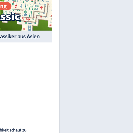
Film-Quiz: Bist Du ein
Cineast?
Kostenlos spielen