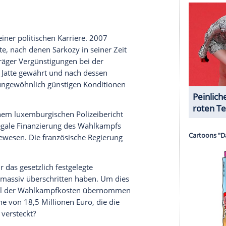
halte angezeigt werden. Damit können personenbezogene
r dazu in unseren Datenschutzhinweisen.
ektakulären Hochzeit mit der italienisch-
Enjoy The Silence"), die - trotz ihrer Ehe mit
rn ungewöhnlich hohe Sympathiewerte erringen
odels
schrieb bereits 2010 die "Süddeutsche
, der
Frankreich
läutern wollte und dabei auch am
zy predigte altrömische Tugenden wie Transparenz,
 benahm sich wie eine Hybridgestalt aus
Präsident mischte sich in alles ein - von den
rung der Fußball-Nationalmannschaft. Und er gab
n ich. Zugleich bediente er die Klatschmedien
scheln mit
Carla Bruni
."