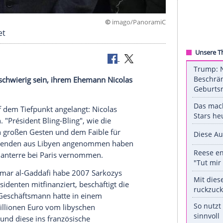
©
imago/Pan
 verheiratet
s äußerst schwierig sein, ihrem Ehemann
Nicolas
t er wohl auf dem Tiefpunkt angelangt:
Nicolas