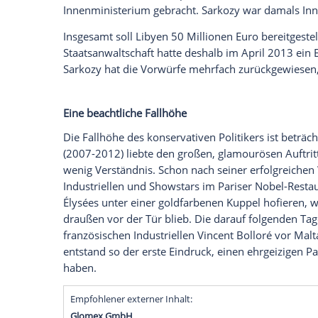
Sarkozy
(63) wurde in
Polizeigewahrsam
Franzosen den kleinen Politiker (1,65 M
Prunk verächtlich nennen, soll illegale
und wird von den französischen Justizb
Die Vorwürfe, der damalige libysche Dik
Wahlkampf
für das Amt des französischen
französische Justiz bereits seit über fün
Interview erklärt, er habe mehrere Koffe
Geheimdienstchef in
Tripolis
überreicht 
Innenministerium
gebracht. Sarkozy war
Insgesamt soll
Libyen
50 Millionen Euro b
Staatsanwaltschaft
hatte deshalb im April
Sarkozy hat die Vorwürfe mehrfach zurüc