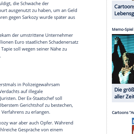
ihn Zeit seiner politischen Karriere. 2007
né" Berichte, nach denen Sarkozy in seiner Zeit
 einem Bauträger Vergünstigungen bei der
r Île de la Jatte gewährt und nach dessen
leichfalls ungewöhnlich günstigen Konditionen
onde
" in einem luxemburgischen Polizeibericht
n in eine illegale Finanzierung des Wahlkampfs
verstrickt gewesen. Die französische Regierung
rgrenze für das gesetzlich festgelegte
onen Euro massiv überschritten haben. Um dies