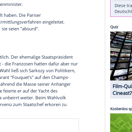
genommen. "Président Bling-Bling", wie die
eter) mit den großen Gesten und dem Faible für
 Wahlkampfspenden aus
Libyen
angenommen haben
ehörden in
Nanterre
bei
Paris
vernommen.
tator
Muammar al-Gaddafi
habe 2007 Sarkozys
 Staatspräsidenten mitfinanziert, beschäftigt die
f Jahren. Ein Geschäftsmann hatte in einem
r mit fünf Millionen Euro vom libyschen
bekommen und diese ins französische
 damals Innenminister.
ereitgestellt haben. Die Pariser
 2013 ein Ermittlungsverfahren eingeleitet.
kgewiesen, sie seien "absurd".