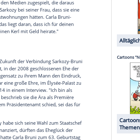
idrig einen Teil der Wahlkampfkosten übernommen
gen in Höhe von 18,5 Millionen Euro, die die
, geschickt versteckt?
mell beschuldigt, die Schwäche der
ane Bettencourt
ausgenutzt zu haben, um an Geld
as Verfahren gegen Sarkozy wurde später aus
Amtszeit. So bekam der umstrittene Unternehmer
en 403 Millionen Euro staatlichen Schadenersatz
würfe laut.
Tapie
soll wegen seiner Nähe zu
mmen haben.
kozy 2014 erstmals in
Polizeigewahrsam