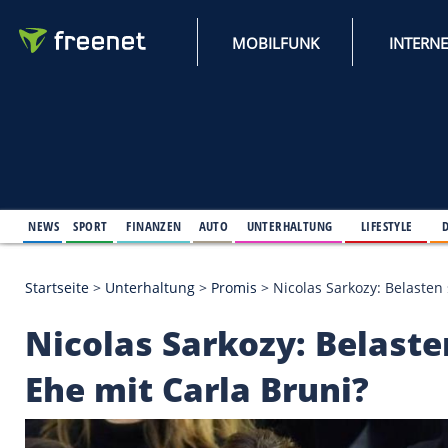
MOBILFUNK
NEWS
SPORT
FINANZEN
AUTO
UNTERHALTUNG
L
Startseite
>
Unterhaltung
>
Promis
>
Nicolas Sarkoz
Nicolas Sarkozy: Bel