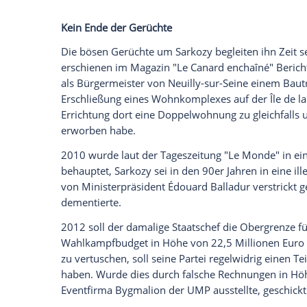
Ich bin damit einverstanden, dass mir externe In
Daten an Drittplattformen übermittelt werden.
Meh
Dieser Eindruck festigte sich trotz der sp
französischen Sängerin
Carla Bruni
(50, "
Sarkozy? - bei den französischen Wähle
konnte.
Doch über den Mann des ehemaligen M
Zeitung"
von der "Tragödie eines Mannes
eigenen Charakter scheitert. [...] Sarko
Bescheidenheit und Gemeinsinn. Doch er
Sonnenkönig und
Johnny Hallyday
. Der 
Werbezeiten im Fernsehen bis zur Säube
den Franzosen zu verstehen: Der Staat bi
beim Urlaub auf der Yacht oder beim Ku