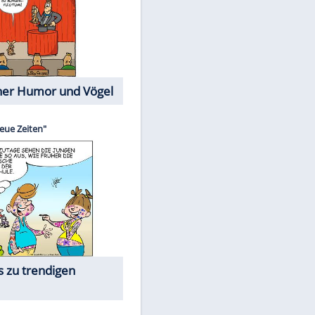
Cartoons mit wahren
Lebensgeschichten
Memo-Spiel