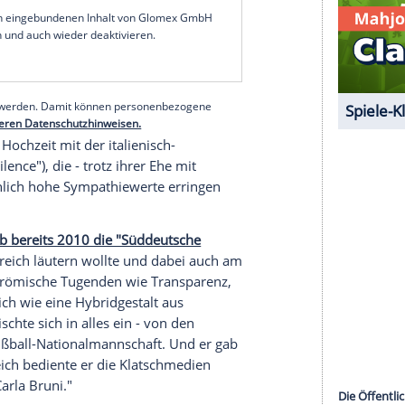
 ist beträchtlich. Der ehemalige Staatspräsident
en Auftritt - die Franzosen hatten dafür aber nur
olgreichen Wahl ließ sich Sarkozy von Politikern,
Nobel-Restaurant "Fouquet's" auf den Champs-
 hofieren, während die Masse seiner Anhänger
genden Tage feierte er auf der Yacht des
ré
vor
Malta
unbeirrt weiter. Beim Wahlvolk
rgeizigen Parvenü zum Staatschef erkoren zu
serer Redaktion eingebundenen Inhalt von Glomex GmbH
nzeigen lassen und auch wieder deaktivieren.