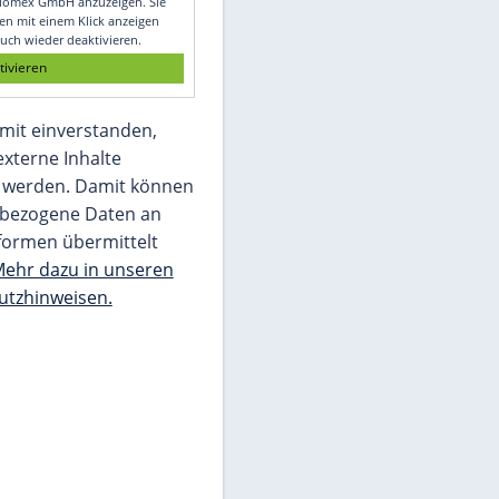
Glomex GmbH
Wir benötigen Ihre Zustimmung, um den
von unserer Redaktion eingebundenen
Inhalt von Glomex GmbH anzuzeigen. Sie
können diesen mit einem Klick anzeigen
lassen und auch wieder deaktivieren.
jetzt aktivieren
Ich bin damit einverstanden,
dass mir externe Inhalte
angezeigt werden. Damit können
personenbezogene Daten an
Drittplattformen übermittelt
werden.
Mehr dazu in unseren
Datenschutzhinweisen.