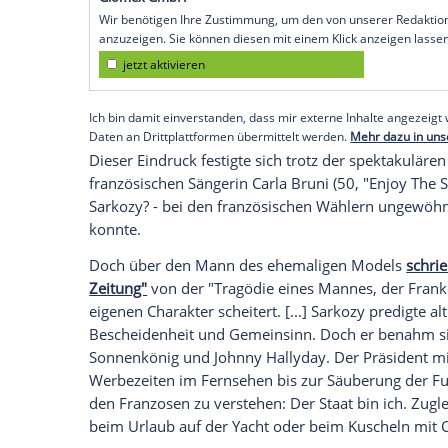
Eine beachtliche Fallhöhe
Die Fallhöhe des konservativen Politikers
(2007-2012) liebte den großen, glamourös
wenig Verständnis. Schon nach seiner erf
Industriellen und Showstars im Pariser 
Élysées unter einer goldfarbenen Kuppel
draußen vor der Tür blieb. Die darauf fol
französischen Industriellen
Vincent Bollo
entstand so der erste Eindruck, einen eh
haben.
Empfohlener externer Inhalt:
Glomex GmbH
Wir benötigen Ihre Zustimmung, um den von un
anzuzeigen. Sie können diesen mit einem Klick a
jetzt aktivieren