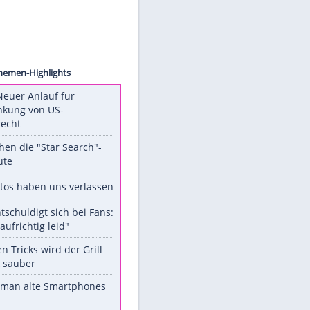
oramiC
Unsere Themen-Highlights
Trump: Neuer Anlauf für
Beschränkung von US-
Geburtsrecht
Das machen die "Star Search"-