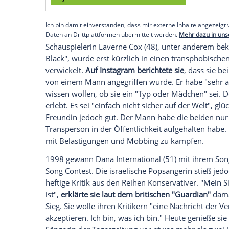
Lana Wachowski
(55) und ihre Schweste
Trilogie, leben beide offen als
Transgend
erklärte
Lilly Wachowski
2016 in ihrem 
City Times"
. Man müsse sich "mit der Rea
einer Welt verbringst, die dir offen feind
glücklich schätzen, da sie die Unterstütz
Ärzte und Therapeuten leisten zu können.
Empfohlener externer Inhalt:
Glomex GmbH
Wir benötigen Ihre Zustimmung, um den von un
anzuzeigen. Sie können diesen mit einem Klick a
jetzt aktivieren
Ich bin damit einverstanden, dass mir externe In