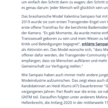
Sängerin der Tageszeitung vor etwas mehr 
über mich sagen. Ich glaube an Gott, an d
leben, wie er möchte."
Caitlyn
Jenner
konnte sich endlich öffnen
Die ehemalige Sportlerin Caitlyn
Jenner
(
Bruce Jenner
die Goldmedaille im Zehnkam
Schritt hat der heutigen Reality-TV-Darst
verholfen. "Ehrlich gesagt, wenn einer v
es nicht gemacht",
erklärte sie im Juni 
erzählte, dass das Coming-out das Verhäl
ehrlich mit mir sein. [...] Wegen des Mut
was ich liebe - und mich dafür nicht zu 
Auch
Balian Buschbaum
(40, "Frauen wol