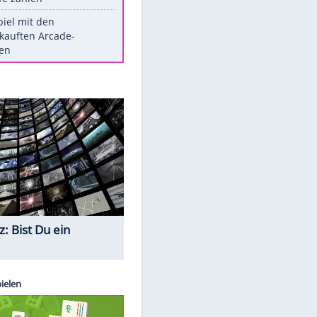
Die größten Mythen über
Medikamente
Witteks über Beinahe-
Amputation: "Hätte böse enden
können"
Vorsicht: Diese 17 Dinge hassen
Katzen
Illegales Asphalt-Kartell muss
Mio-Strafe zahlen
Memo-Spiel mit den
meistverkauften Arcade-
Maschinen
Quiz