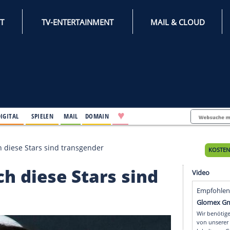
INTERNET
TV-ENTERTAINMENT
♥
IFESTYLE
DIGITAL
SPIELEN
MAIL
DOMAIN
ot Page: Auch diese Stars sind transgender
e: Auch diese Stars sin