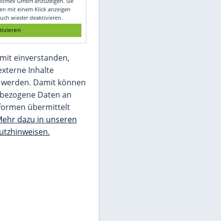
Glomex GmbH
Wir benötigen Ihre Zustimmung, um den
von unserer Redaktion eingebundenen
Inhalt von Glomex GmbH anzuzeigen. Sie
können diesen mit einem Klick anzeigen
lassen und auch wieder deaktivieren.
jetzt aktivieren
Ich bin damit einverstanden,
dass mir externe Inhalte
angezeigt werden. Damit können
personenbezogene Daten an
Drittplattformen übermittelt
werden.
Mehr dazu in unseren
Datenschutzhinweisen.