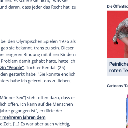
r dazu in unseren Datenschutzhinweisen.
nderem bekannt aus der Serie "
Orange Is the New
sphobischen Angriff im Griffith Park in
Los Angeles
 dass sie beim Spazierengehen mit einer Freundin
be "sehr aggressiv" nach der Zeit gefragt und
hen" sei. Derartige Übergriffe habe
Cox
schon oft
r Welt", glücklicherweise gehe es ihr und ihrer
eiden nur angegriffen, weil sie sich als
alten habe. Ihr ganzes Leben lang habe sie schon
fen.
t ihrem Song "Diva" in Birmingham den
Eurovision
rin stieß jedoch im Rahmen des Wettbewerbs auf
er. "Mein Sieg belegt, dass Gott auf meiner Seite
rdian"
damals in einem Statement nach ihrem
hricht der Vergebung" senden: "Versucht mich zu
genieße sie die Reaktionen sogar, erklärte die