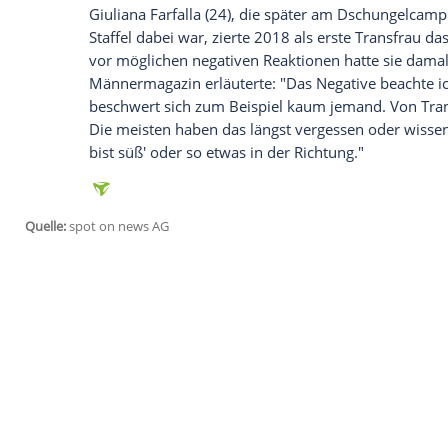
heute als Mann lebt. "Ich bin endlich ich
zugehen. Ich kann ihnen erzählen, wie es m
ehemalige deutsche Stabhochspringer u
Südwestrundfunk (SWR)
. "Und es war ein
um einfach den Schritt dann zu wagen; de
es genau darum: Jeder Mensch will glückl
Das brasilianische Model
Valentina Samp
2019 wurde sie zum ersten Transgender-En
erste offene Transfrau für die berühmte
der Kamera. "Es gab Momente, da wurde m
Transsexuell geboren zu sein und mein 
Kritik und Beleidigungen begegnet",
erkl
als Aktivistin ein. Das Model wünsche 
offener dafür werden, die Transgender-C
empfangen; dass sie Menschen aufkläre
Gemeinschaft zur Verfügung stellen."