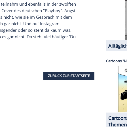
. Ich bin endlich offen. Ich kann auf die Menschen
ir all die Jahre gegangen ist", erklärte der
nd Autor
vor mehreren Jahren dem
e schwierige Zeit. [...] Es war aber auch wichtig,
n Schritt zu mir zu wagen. Weil letztendlich geht
ich sein und jeder Mensch hat das verdient."
aio
hat mit nur 23 Jahren schon vieles erreicht.
gel von Victoria's Secret, 2020 stand sie als
 Bademoden-Ausgabe der "Sports Illustrated" vor
eine einfache Existenz als 'Sünde' bezeichnet.
Wesen zu leben, wurde mit grausamen Urteilen,
ärte Sampaio im August der "Vogue"
. Sie setzt sich
sich, "dass Menschen, Brands und Unternehmen
ommunity furchtlos mit Mitgefühl und Respekt zu
n und mehr Ressourcen für die LGBTQ-