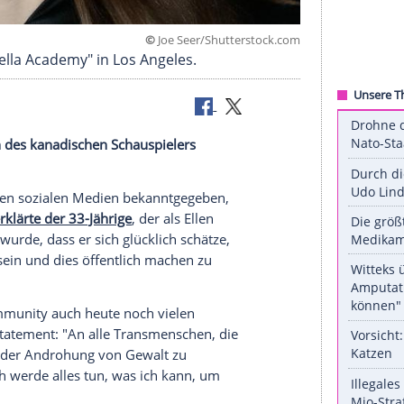
©
Joe Seer/Shuttersto
 "The Umbrella Academy" in Los Angeles.
uch Kollegen des kanadischen Schauspielers
it.
33) hat in den sozialen Medien bekanntgegeben,