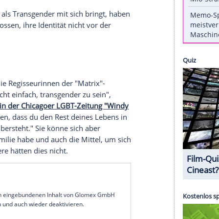
nstagram erklärte der 33-Jährige
, der als
Ellen
 bekannt wurde, dass er sich glücklich schätze,
mmen zu sein und dies öffentlich machen zu
er LGBT-Community auch heute noch vielen
 in seinem Statement: "An alle Transmenschen, die
ssbrauch und der Androhung von Gewalt zu
euch und ich werde alles tun, was ich kann, um
liches Leben als
Transgender
mit sich bringt, haben
zu entschlossen, ihre Identität nicht vor der