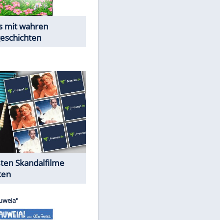
Die Öffentlichkeit schaut zu:
Peinliche Auftritte auf dem
roten Teppich
Cartoons "Das Wahre Leben"