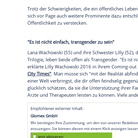
transgender zu sein.
Unter anderem auf I
Page
unter anderem durch den Film "Juno"
an diesem Punkt in seinem Leben angeko
können.
Gleichzeitig sehen sich Menschen aus d
Schwierigkeiten gegenüber. Page erklärt
täglich mit Belästigung, Selbsthass, Mi
kämpfen haben: Ich sehe euch, ich liebe 
diese Welt zum Besseren zu verändern."
Trotz der Schwierigkeiten, die ein öffent
sich vor Page auch weitere Prominente da
Öffentlichkeit zu verstecken.
"Es ist nicht einfach, transgender zu sein"