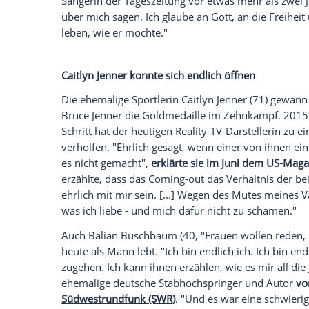
Daten an Drittplattformen übermittelt werden.
Meh
Schauspielerin
Laverne Cox
(48), unter a
Black
", wurde erst kürzlich in einen tran
verwickelt.
Auf Instagram berichtete sie
,
von einem Mann angegriffen wurde. Er ha
wissen wollen, ob sie ein "Typ oder Mädc
erlebt. Es sei "einfach nicht sicher auf de
Freundin jedoch gut. Der Mann habe die b
Transperson in der Öffentlichkeit aufgeh
mit Belästigungen und Mobbing zu kämp
1998 gewann
Dana International
(51) mi
Song Contest
. Die israelische Popsänge
heftige Kritik aus den Reihen Konservativ
ist",
erklärte sie laut dem britischen "Gua
Sieg. Sie wolle ihren Kritikern "eine Nac
akzeptieren. Ich bin, was ich bin." Heute 