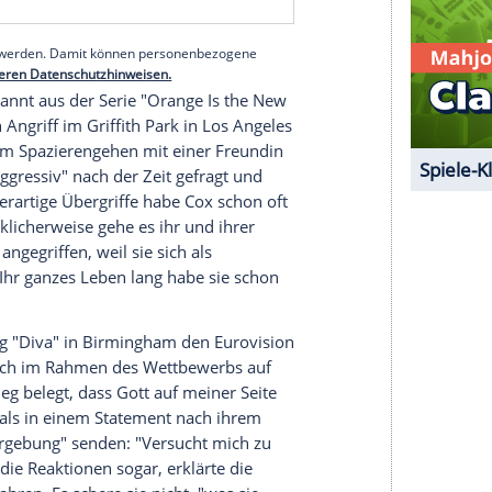
r
Lilly
(52), die Regisseurinnen der "
Matrix
"-
er
. "Es ist nicht einfach, transgender zu sein",
Coming-out
in der Chicagoer LGBT-Zeitung "Windy
lität abfinden, dass du den Rest deines Lebens in
selig gegenübersteht." Sie könne sich aber
ung ihrer Familie habe und auch die Mittel, um sich
 Viele andere hätten dies nicht.
serer Redaktion eingebundenen Inhalt von Glomex GmbH
nzeigen lassen und auch wieder deaktivieren.
halte angezeigt werden. Damit können personenbezogene