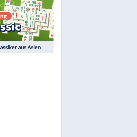
Film-Quiz: Bist Du ein
Cineast?
Kostenlos spielen