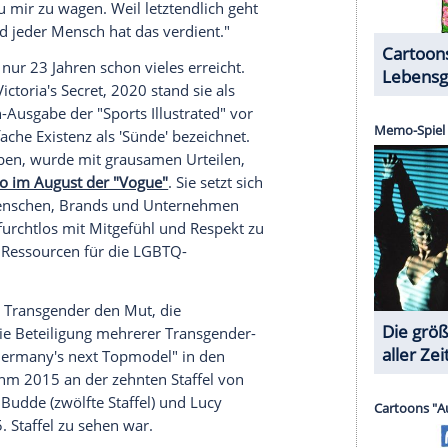
als zwei Jahren. Es schere sie nicht, "was sie
ie Freiheit und daran, dass jeder das Recht hat, zu
71) gewann bei den
Olympischen Spielen
1976 als
pf. 2015 gab sie bekannt, trans zu sein. Dieser
ellerin zu einer engeren Bindung mit ihren Kindern
on ihnen ein Problem damit gehabt hätte, hätte ich
dem US-Magazin "People"
. Tochter Kendall (25)
tnis der beiden gestärkt habe: "Sie konnte endlich
es meines Vaters habe ich gelernt, das zu lieben,
schämen."
len reden, Männer Sex") steht offen dazu, dass er