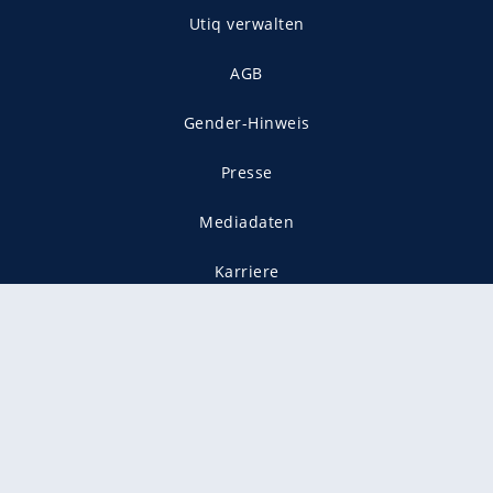
Utiq verwalten
AGB
Gender-Hinweis
Presse
Mediadaten
Karriere
Vertragskündigung
Vertrag widerrufen
gekennzeichnet mit