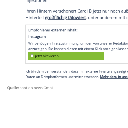
Empfohlener externer Inhalt:
Glomex GmbH
Wir benötigen Ihre Zustimmung, um den von un
anzuzeigen. Sie können diesen mit einem Klick a
jetzt aktivieren
Ich bin damit einverstanden, dass mir externe In
Daten an Drittplattformen übermittelt werden.
Meh
Da sie damals noch kaum
Geld
hatte, lie
einem Keller in Queens,
New York
straff
2018 gegenüber "GQ"
. Und: "Es war der
gefühlt, als wäre ich fast ohnmächtig g
darauffolgenden fünf Tage immer wieder 
Den Eingriff nahm die ehemalige Stripper
mit prallerem
Hintern
mehr
Geld
zugeste