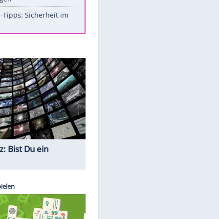
Aufruhr!
Was bei der Vogelfütterung
wirklich sinnvoll ist
Die schlimmsten Bad Boys der
Sportwelt
Im Zeitraffer: Die Entwicklung
des Lenkrades
So sollte man Ohren auf keinen
Fall reinigen
Experten-Tipps: Sicherheit im
Internet
Quiz