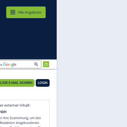
MAIL & CLOUD
Alle Angebote
KOSTENLOSE E-MAIL SICHERN
LOGIN
Video
Empfohlener externer Inhalt: