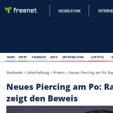
MOBILFUNK
NEWS
SPORT
FINANZEN
AUTO
UNTERHALTUNG
L
Startseite
>
Unterhaltung
>
Promis
>
Neues Piercing
Neues Piercing am P