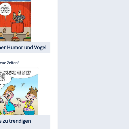
Cartoons mit wahren
Lebensgeschichten
Memo-Spiel