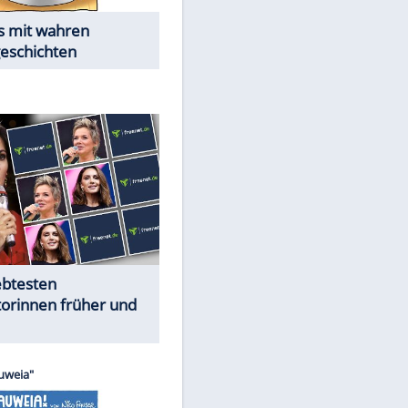
Alles aus!
Trennungsschock im Promi-
Kosmos
Cartoons "Das Wahre Leben"
EITE