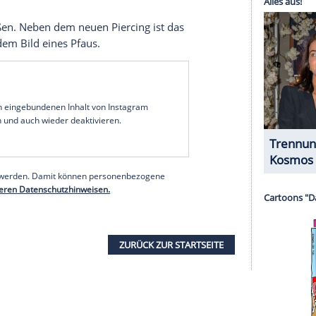
serer Redaktion eingebundenen Inhalt von Glomex GmbH
nzeigen lassen und auch wieder deaktivieren.
halte angezeigt werden. Damit können personenbezogene
r dazu in unseren Datenschutzhinweisen.
ß sie sich den Po für nur 800 Dollar illegal in
en. "Dein
Hintern
wird nicht betäubt",
sagte sie
 schlimmste Schmerz überhaupt. Ich habe mich
eworden. Ich war benommen und es hat die
getropft".
in vor, weil sie gemerkt hatte, dass Kolleginnen
ckt bekamen. Heute warnt sie vor billigen