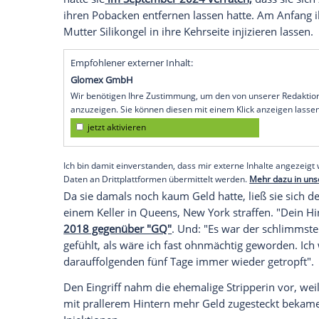
Ich bin damit einverstanden, dass 
können personenbezogene Daten an
dazu in unseren Datenschutzhinwei
"Habe ich gelogen?", schrieb
Cardi B
zu d
Beweis
gefordert. Denn davor hatte die 
Arschritze gepierct" geschrieben
. Dazu st
Smiley
. Ihre
Fans
wollten dies zunächst n
wie so etwas physisch überhaupt möglich
Cardi B warnte
Fans
vor billiger Po-Injek
Cardi B hat ihren künstlich aufgehübsch
hatte sie
im
September
2024 verraten,
da
ihren
Pobacken
entfernen lassen hatte. A
Mutter
Silikongel in ihre
Kehrseite
injizie