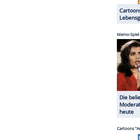
nur noch außen. Neben dem neuen
Piercing
ist das
nderem mit dem
Bild
eines
Pfaus
.
erer Redaktion eingebundenen Inhalt von Instagram
nzeigen lassen und auch wieder deaktivieren.
halte angezeigt werden. Damit können personenbezogene
r dazu in unseren Datenschutzhinweisen.
ZURÜCK ZUR STARTS