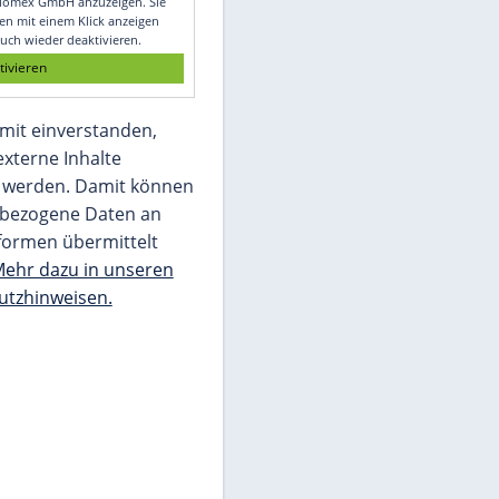
Glomex GmbH
Wir benötigen Ihre Zustimmung, um den
von unserer Redaktion eingebundenen
Inhalt von Glomex GmbH anzuzeigen. Sie
können diesen mit einem Klick anzeigen
lassen und auch wieder deaktivieren.
jetzt aktivieren
Ich bin damit einverstanden,
dass mir externe Inhalte
angezeigt werden. Damit können
personenbezogene Daten an
Drittplattformen übermittelt
werden.
Mehr dazu in unseren
Datenschutzhinweisen.