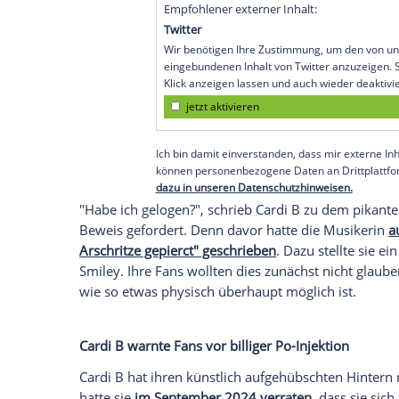
Cardi B (32) hat sich an einer ungewöhn
genauer gesagt an der "Arschritze", wie e
X postete sie ein
Beweisbild
ihrer Aktio
glänzende Punkte in der betreffenden Kö
um die Endstücke des
Piercings
.
Do I lie ?
https://t.co/7Rsk73HcWY
pic
— Cardi B (@iamcardib)
January 27,
Empfohlener externer Inhalt:
Twitter
Wir benötigen Ihre Zustimmung, 
eingebundenen Inhalt von Twitter
Klick anzeigen lassen und auch wi
jetzt aktivieren