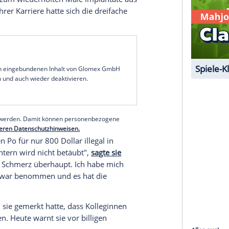
mir externe Inhalte angezeigt werden. Damit
 Drittplattformen übermittelt werden.
Mehr
sen.
em pikanten Pic. Ihre
Follower
hatten ein
Bild
als
Musikerin
auf X nur "Soooo .......ich habe meine
ellte sie ein hinter vorgehaltener Hand kicherndes
icht glauben. Beziehungsweise fragten sie sich,
 ist.
tion
ten
Hintern
nicht zum ersten Mal thematisiert. So
ss sie sich zum wiederholten Male
Implantate
aus
m Anfang ihrer Karriere hatte sich die dreifache
ren lassen.