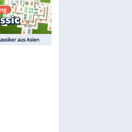
Film-Quiz: Bist Du ein
Cineast?
Kostenlos spielen