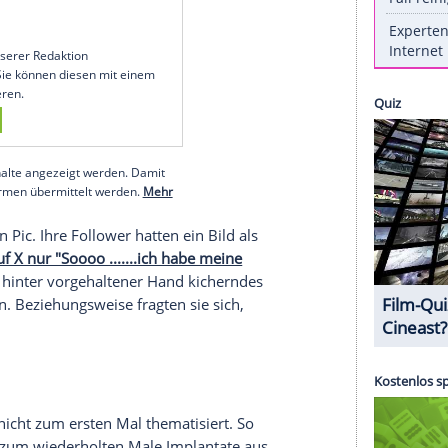
lichen
Körperstelle
piercen lassen: am Po. Oder
s die Rapperin selbst formuliert. Auf der
Plattform
n. Auf dem verschwommenen
Foto
sind zwei
rperregion zu sehen. Dabei handelt es sich wohl
.twitter.com/PoxH2v0Pq2
 2025
um den von unserer Redaktion
 anzuzeigen. Sie können diesen mit einem
eder deaktivieren.