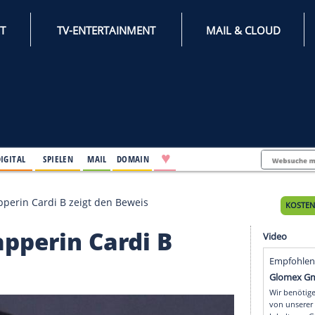
INTERNET
TV-ENTERTAINMENT
♥
IFESTYLE
DIGITAL
SPIELEN
MAIL
DOMAIN
 am Po: Rapperin Cardi B zeigt den Beweis
o: Rapperin Cardi B