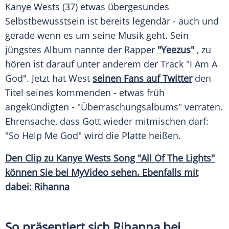
Kanye Wests
(37) etwas übergesundes
Selbstbewusstsein
ist bereits legendär - auch und
gerade wenn es um seine
Musik
geht. Sein
jüngstes
Album
nannte der Rapper
"Yeezus"
, zu
hören ist darauf unter anderem der
Track
"I Am A
God". Jetzt hat
West
seinen Fans auf Twitter
den
Titel
seines kommenden - etwas früh
angekündigten - "
Überraschungsalbums
" verraten.
Ehrensache
, dass Gott wieder mitmischen darf:
"So Help Me God" wird die
Platte
heißen.
Den
Clip
zu Kanye Wests Song "All Of The Lights"
können Sie bei
MyVideo
sehen. Ebenfalls mit
dabei: Rihanna
So präsentiert sich Rihanna bei