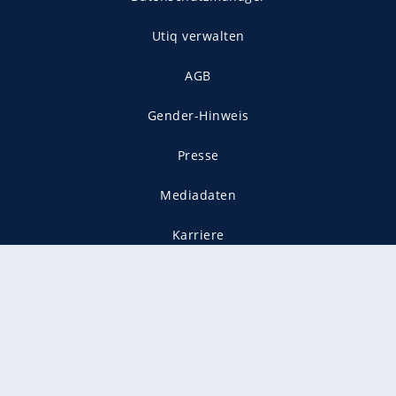
Utiq verwalten
AGB
Gender-Hinweis
Presse
Mediadaten
Karriere
Vertragskündigung
Vertrag widerrufen
gekennzeichnet mit