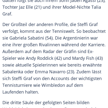
Gatten folgt sie auch ihrem Sohn Jaden Agassi (23),
Tochter Jaz Elle (21) und ihrer Model-Nichte
Talia
Graf
.
Der Großteil der anderen
Profile
, die
Steffi Graf
verfolgt, kommt aus der
Tenniswelt
. So beobachtet
sie
Gabriela Sabatini
(54). Die Argentinierin war
eine ihrer großen Rivalinnen während der Karriere.
Außerdem auf dem
Radar
der Gräfin sind Ex-
Spieler wie
Andy Roddick
(42) und Mardy Fish (43)
sowie aktuelle Spielerinnen wie bereits erwähnte
Sabalenka
oder
Emma Navarro
(23). Zudem lässt
sich
Steffi Graf
von den
Accounts
der wichtigsten
Tennisturniere wie Wimbledon auf dem
Laufenden halten.
Die dritte Säule der gefolgten Seiten bilden