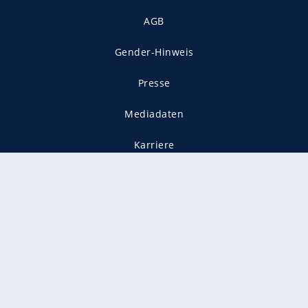
AGB
Gender-Hinweis
Presse
Mediadaten
Karriere
Vertragskündigung
Vertrag widerrufen
gekennzeichnet mit
freenet ist Mitglied im JUSPROG e.V.