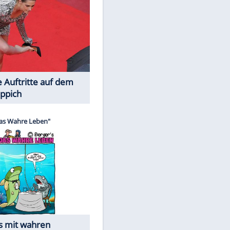
Spiele-Klassiker aus Asien
EITE
Die Öffentlichkeit schaut zu: