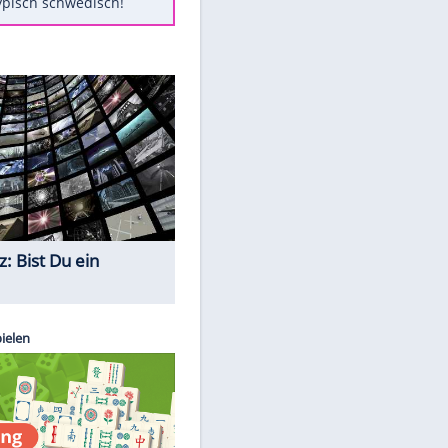
Diese Autos haben uns verlassen
Klose vor Saisonstart: "Ab
Sonntag ist Druck da"
Mit diesen Tricks wird der Grill
ruckzuck sauber
So nutzt man alte Smartphones
sinnvoll
Das ist typisch schwedisch!
Quiz