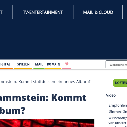
INTERNET
TV-ENTERTAINMENT
♥
IFESTYLE
DIGITAL
SPIELEN
MAIL
DOMAIN
age von Rammstein: Kommt stattdessen ein neues Al
von Rammstein: Komm