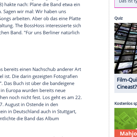
r alle Rammstein-Fans: Nachdem die Band rund um
erschieben musste, hat Schlagzeuger
Christoph
raten, dass die Musiker in ihrer freien Zeit nicht
 Die BossHoss Rock Show"
der Band
The BossHoss
euen Songs arbeitet, wie
in einem Ausschnitt
des
 hören ist.
 Konzert gespielt. Und dann haben wir uns auch
chneider
. "Lasst uns mal überlegen: Was könnten
o viele Ideen und unfertige Songs liegen..." Das
 Vollmer
(48) hakte nach: Plane die Band etwa ein
t behaupten. Sagen wir mal: Wir haben uns
 wollen an Songs arbeiten. Aber ob das eine Platte
it Zurückhaltung.
The BossHoss
interessierte sich
t erfolgreichen Band. "Für uns Berliner natürlich
chneider
.