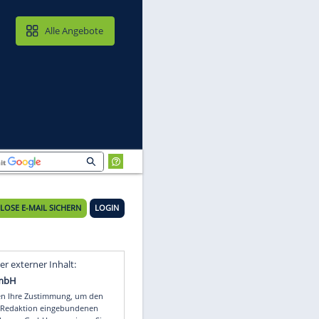
MAIL & CLOUD
Alle Angebote
bum?
KOSTENLOSE E-MAIL SICHERN
LOGIN
t
Video
Empfohlener externer Inhalt: