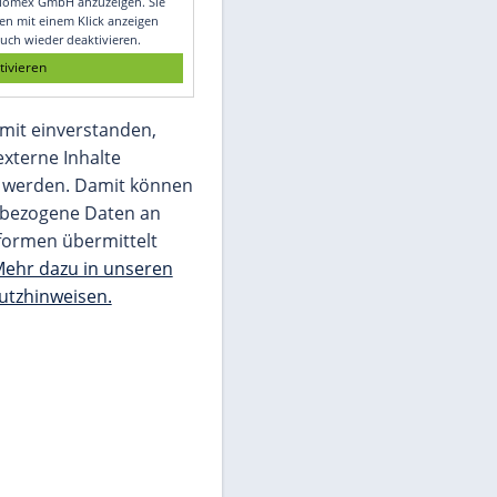
Glomex GmbH
Wir benötigen Ihre Zustimmung, um den
von unserer Redaktion eingebundenen
Inhalt von Glomex GmbH anzuzeigen. Sie
können diesen mit einem Klick anzeigen
lassen und auch wieder deaktivieren.
jetzt aktivieren
Ich bin damit einverstanden,
dass mir externe Inhalte
angezeigt werden. Damit können
personenbezogene Daten an
Drittplattformen übermittelt
werden.
Mehr dazu in unseren
Datenschutzhinweisen.