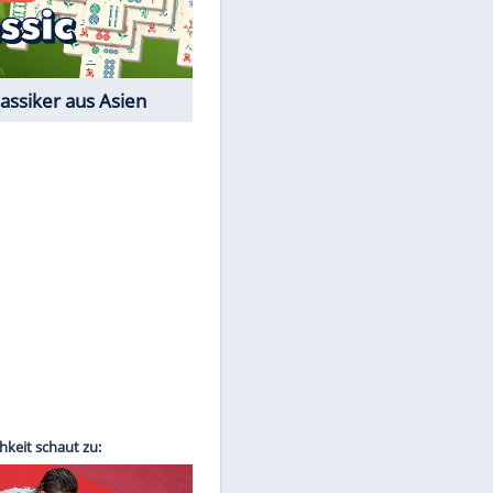
Film-Quiz: Bist Du ein
Cineast?
Kostenlos spielen