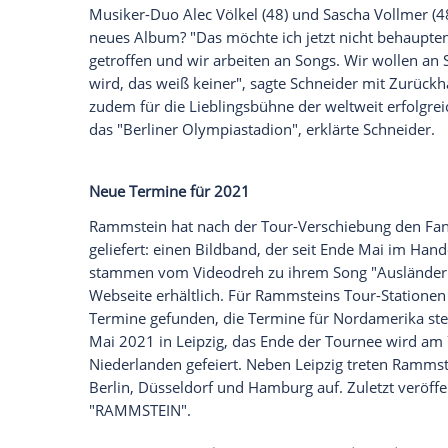
Es wäre zumindest ein kleiner Trost fü
Till Lindemann
(57) ihre Tour auf 2021 v
Schneider
(54) nun in einem Interview ver
untätig sind.
Im Podcast "Rodeo Radio -
bestätigte
Schneider
, dass die Band an n
Interviews auf einer Facebook-Fanseite zu
"Wir hätten jetzt letzte Woche das erste
gesagt: Lasst uns mal treffen", erzählte
S
wir machen in dem Jahr? Wir haben noch s
Musiker-Duo
Alec Völkel
(48) und
Sascha
neues Album? "Das möchte ich jetzt nich
getroffen und wir arbeiten an Songs. Wir
wird, das weiß keiner", sagte
Schneider
m
zudem für die Lieblingsbühne der weltwei
das "Berliner Olympiastadion", erklärte
S