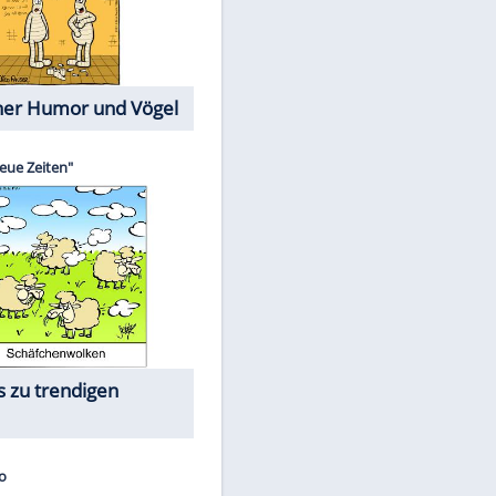
Cartoons mit wahren
Lebensgeschichten
Memo-Spiel
Die größten Skandalfilme