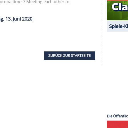
ng den Fans bereits einen Nachschub anderer Art
Mai im Handel ist. Die darin gezeigten Fotografien
usländer". Das Buch ist über die bandeigene
-Stationen in Europa wurden bereits neue
merika stehen noch nicht fest. Los geht es am 22.
ee wird am 7. August in Ostende in den
ten
Rammstein
in Deutschland auch in Stuttgart,
etzt veröffentlichte die Band das Album
g during Corona times? Meeting each other to
am
Samstag, 13. Juni 2020