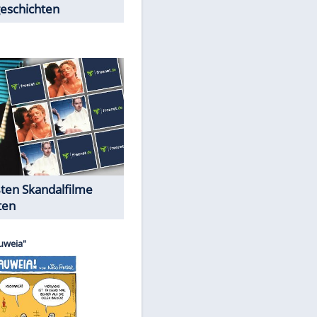
Peinliche Auftritte auf dem
roten Teppich
Cartoons "Das Wahre Leben"