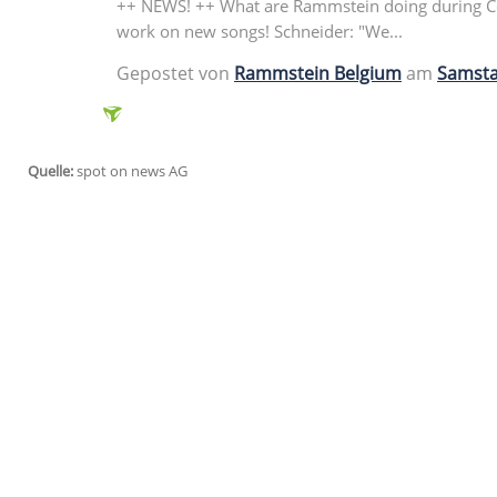
Neue Termine für 2021
Rammstein
hat nach der Tour-Verschiebu
geliefert: einen Bildband, der seit Ende 
stammen vom Videodreh zu ihrem Song "A
Webseite erhältlich. Für
Rammsteins
Tour
Termine gefunden, die Termine für Norda
Mai 2021 in Leipzig, das Ende der Tourn
Niederlanden gefeiert. Neben Leipzig tre
Berlin, Düsseldorf und Hamburg auf. Zul
"
RAMMSTEIN
".
++ NEWS! ++ What are Rammstein doin
work on new songs! Schneider: "We...
Gepostet von
Rammstein Belgium