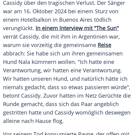
Cassidy über den tragischen Verlust. Der Sänger
war am 16.
Oktober
2024 bei einem Sturz von
einem
Hotelbalkon
in
Buenos Aires
tödlich
verunglückt.
In einem
Interview
mit "The Sun"
verrät Cassidy, die mit ihm in
Argentinien
war,
warum sie vorzeitig die gemeinsame
Reise
abbrach: Sie habe sich um ihren gemeinsamen
Hund
Nala kümmern wollen. "Ich hatte eine
Verantwortung, wir hatten eine Verantwortung.
Wir hatten unseren
Hund
, und natürlich hätte ich
niemals gedacht, dass so etwas passieren würde",
betont Cassidy. Zuvor hatten im Netz
Gerüchte
die
Runde gemacht, dass sich das Paar angeblich
gestritten hatte und Cassidy womöglich deswegen
alleine nach Hause flog.
Vor seinem
Tod
konsumierte Payne, der offen mit