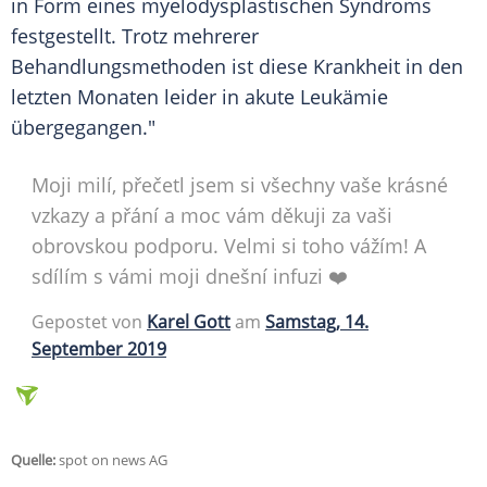
in Form eines myelodysplastischen Syndroms
festgestellt. Trotz mehrerer
Behandlungsmethoden ist diese Krankheit in den
letzten Monaten leider in akute Leukämie
übergegangen."
Moji milí, přečetl jsem si všechny vaše krásné
vzkazy a přání a moc vám děkuji za vaši
obrovskou podporu. Velmi si toho vážím! A
sdílím s vámi moji dnešní infuzi ❤️
Gepostet von
Karel Gott
am
Samstag, 14.
September 2019
Quelle:
spot on news AG