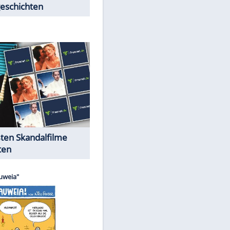
Peinliche Auftritte auf dem
roten Teppich
Cartoons "Das Wahre Leben"