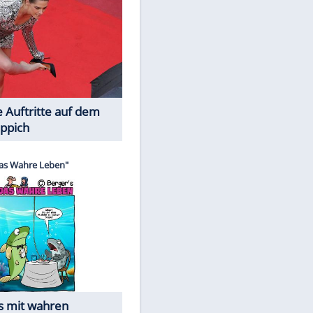
Spiele-Klassiker aus Asien
EITE
Die Öffentlichkeit schaut zu: