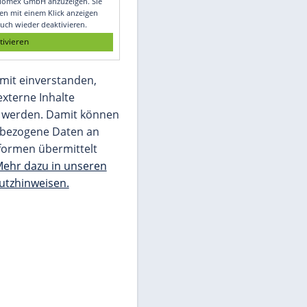
Glomex GmbH
Wir benötigen Ihre Zustimmung, um den
von unserer Redaktion eingebundenen
Inhalt von Glomex GmbH anzuzeigen. Sie
können diesen mit einem Klick anzeigen
lassen und auch wieder deaktivieren.
jetzt aktivieren
Ich bin damit einverstanden,
dass mir externe Inhalte
angezeigt werden. Damit können
personenbezogene Daten an
Drittplattformen übermittelt
werden.
Mehr dazu in unseren
Datenschutzhinweisen.