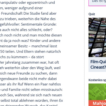
sch getrennten Paare gewundert? Manchen fällt der
ebe, zur Freundschaft erstaunlich leicht. Ist das
se Leute einen Knall? Befreundet mit dem Ex:
'Befreundet mit dem Ex: Sex und dunkle
Motivationen für eine Freundschaft nach einer
lifornischen
Oakland
Universität eine neue Studie,
en, auch nach einer
Trennung
die Freundschaft zu
teile erhoffe, insbesondere Sex. Diesen
rauen, fanden die Wissenschaftler heraus. Wer
e, sei oft manipulativ oder egozentrisch und
chen Gründen, weniger aufgrund einer
de für eine Freundschaft Die Studie fand aber
-Partner dazu trieben, weiterhin die Nähe des
n deutlich gefühlvoller: Sentimentale Gründe:
und es war ja auch nicht alles schlecht, oder?