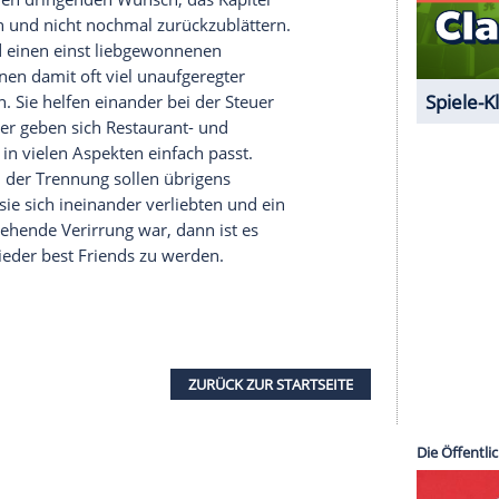
 es womöglich noch nicht und man möchte diesen
ielleicht geht da ja noch was? Kinder und andere
er oder gemeinsamer Besitz – manchmal lässt
iteres 50:50 teilen. Und Eltern stehen natürlich
 den Nachwuchs zu kümmern – da stört
Freunde: Wer jahrelang zusammen war, hat oft
man sich eh weiterhin über den Weg läuft, weil
ufangen und sich neue Freunde zu suchen, dann
 die Clique irgendwann beide nicht mehr dabei
n meist besser als ihr Ruf Wenn ein Paar nahtlos
ind Freunde und Familie nicht selten misstrauisch:
ch immer noch Sex, während sie sich nach neuen
ne, die es selbst total ablehnen würden, ihren Ex
chen haben den dringenden Wunsch, das Kapitel
zuschließen und nicht nochmal zurückzublättern.
eptieren und einen einst liebgewonnenen