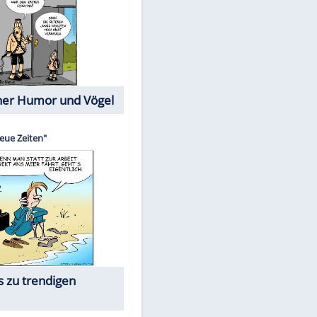
Cartoons mit wahren
Lebensgeschichten
Memo-Spiel