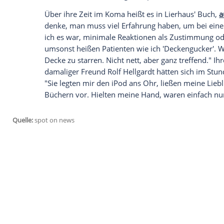
Mein Weg zurück ins Leben" (
Ullstein
, 2
war die bekannte Sportjournalistin und 
es zu Komplikationen kam, für vier Mona
dem Unglück war nichts mehr wie vorher. 
erschienen war - gehen, sprechen, essen, 
in dem Buch.
Darin schreibt sie über "verheerende" Pr
neu lernen musste: "schlucken, essen, si
und wie sie sich zurückgekämpft hat, ber
Über ihre Zeit im Koma heißt es in
Lierha
denke, man muss viel Erfahrung haben, u
ich es war, minimale Reaktionen als Zu
umsonst heißen Patienten wie ich 'Deckeng
Decke zu starren. Nicht nett, aber ganz tr
damaliger Freund Rolf Hellgardt hätten 