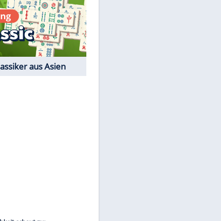
EITE
Film-Quiz: Bist Du ein
Cineast?
Kostenlos spielen