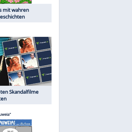
Die Öffentlichkeit schaut zu:
Peinliche Auftritte auf dem
roten Teppich
Cartoons "Das Wahre Leben"