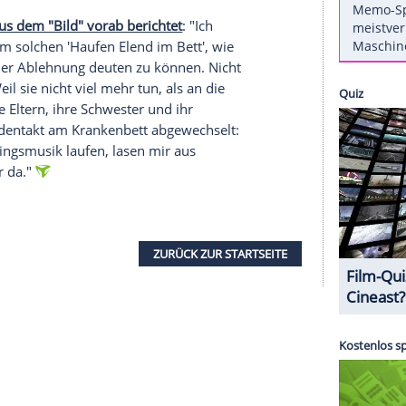
72 Seiten, 19,99 Euro) vorlegen. Im Januar 2009
Moderatorin nach einer Gehirn-Operation, bei der
te ins künstliche Koma versetzt worden. "Nach
Alles, was mir bis dahin selbstverständlich
arbeiten -, war mir nicht mehr möglich", heißt es
ognosen und darüber, was sie in der Reha alles
ch bewegen". Auch wie sie die Krankheit verändert
ichtet
Lierhaus
.
us'
Buch,
aus dem "Bild" vorab berichtet
: "Ich
m bei einem solchen 'Haufen Elend im Bett', wie
stimmung oder Ablehnung deuten zu können. Nicht
ucker'. Weil sie nicht viel mehr tun, als an die
effend." Ihre Eltern, ihre Schwester und ihr
sich im Stundentakt am Krankenbett abgewechselt: