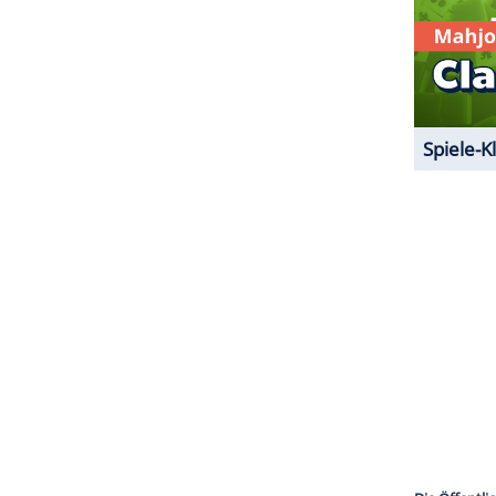
 meine Lieblingsmusik laufen, lasen mir aus
einfach nur da."
ZURÜCK ZUR STARTS