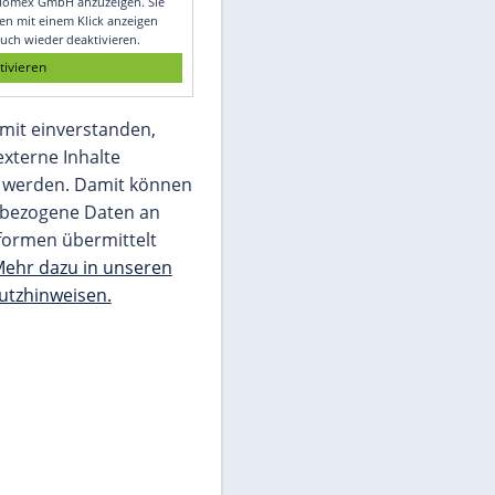
Glomex GmbH
Wir benötigen Ihre Zustimmung, um den
von unserer Redaktion eingebundenen
Inhalt von Glomex GmbH anzuzeigen. Sie
können diesen mit einem Klick anzeigen
lassen und auch wieder deaktivieren.
jetzt aktivieren
Ich bin damit einverstanden,
dass mir externe Inhalte
angezeigt werden. Damit können
personenbezogene Daten an
Drittplattformen übermittelt
werden.
Mehr dazu in unseren
Datenschutzhinweisen.