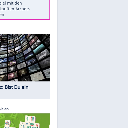
Die größten Mythen über
Medikamente
Auftakt-Misere gestoppt: Berlin
gewinnt in Bochum
Vorsicht: Diese 17 Dinge hassen
Katzen
Illegales Asphalt-Kartell muss
Mio-Strafe zahlen
Memo-Spiel mit den
meistverkauften Arcade-
Maschinen
Quiz