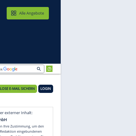
MAIL & CLOUD
Alle Angebote
KOSTENLOSE E-MAIL SICHERN
LOGIN
Video
Empfohlener externer Inhalt: