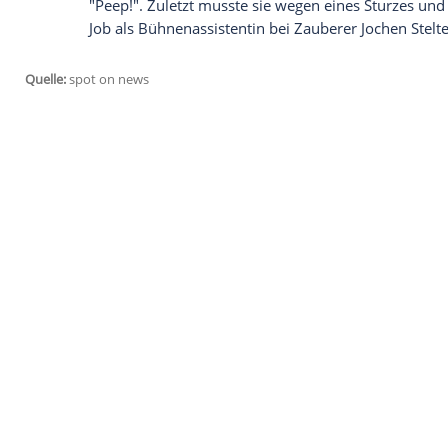
gehen. Diese Woche bestätigte sie dem M
ihrem Leben gebe. Am Donnerstag bericht
Job
im Fernsehen bekommen könnte. Der R
Angebot als Moderatorin gemacht.
In welchem Job Nadja abd el Farrag zuletzt
"Sie hat Jetset erlebt und kann spannend
machen", sagte Geschäftsführer
Andreas
Arbeit als Moderatorin. Sie präsentierte
"Peep!". Zuletzt musste sie wegen eines 
Job
als Bühnenassistentin bei Zauberer J
Quelle:
spot on news