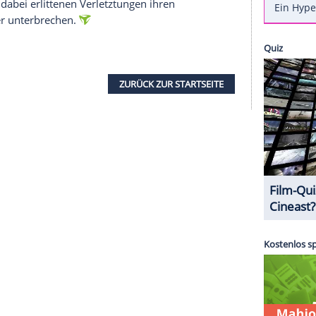
agazin "Closer", dass es wieder einen Mann in
et die "Bild"-Zeitung, dass Naddel wieder einen
eiseveranstalter "sonnenklar.TV" habe ihr ein
 geglänzt hat, erfahren Sie auf Clipfish
 berichten, wo Promis auf dieser Welt gern Urlaub
 Lambeck
dem Blatt. Es wäre nicht Naddels erste
 von 1999 bis 2000 das einstige Erotikformat
Sturzes und dabei erlittenen Verletztungen ihren
ochen Stelter unterbrechen.
ZURÜCK ZUR STARTS