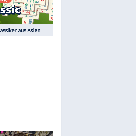
Film-Quiz: Bist Du ein
Cineast?
Kostenlos spielen