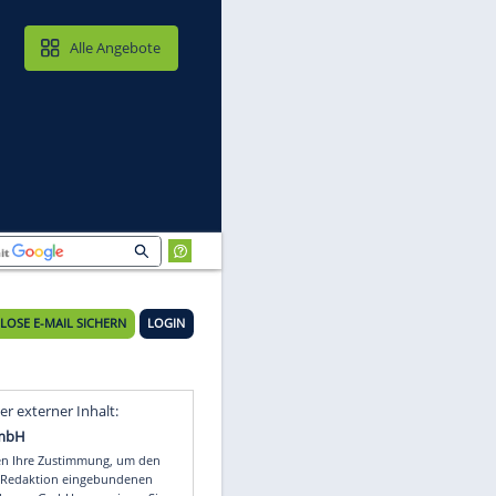
MAIL & CLOUD
Alle Angebote
KOSTENLOSE E-MAIL SICHERN
LOGIN
Video
Empfohlener externer Inhalt: