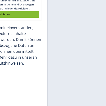
Glomex GmbH
Wir benötigen Ihre Zustimmung, um den
von unserer Redaktion eingebundenen
Inhalt von Glomex GmbH anzuzeigen. Sie
können diesen mit einem Klick anzeigen
lassen und auch wieder deaktivieren.
jetzt aktivieren
Ich bin damit einverstanden,
dass mir externe Inhalte
angezeigt werden. Damit können
personenbezogene Daten an
Drittplattformen übermittelt
werden.
Mehr dazu in unseren
Datenschutzhinweisen.