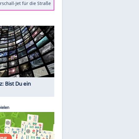
Berger im Wandel der Zeit
Todsünden im Restaurant
Die teuersten Neuzugänge der
BVB-Geschichte
Die gruseligsten Ort der Welt
Daten zwischen Windows und
Android austauschen
Ein Hyperschall-Jet für die Straße
Quiz
EITE