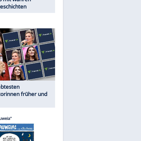
Trennungsschock im Promi-
Kosmos
Cartoons "Das Wahre Leben"