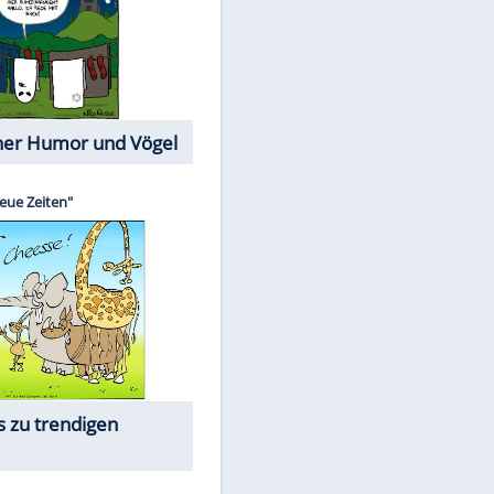
Cartoons mit wahren
Lebensgeschichten
Memo-Spiel
Die beliebtesten