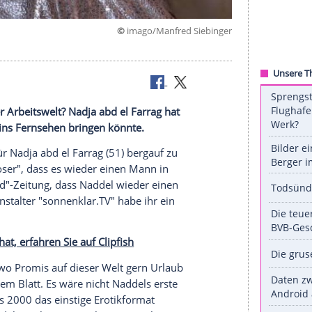
©
imago/Manfred Sie
eratorin
Erfolg in der Arbeitswelt? Nadja abd el Farrag hat
sie zurück ins Fernsehen bringen könnte.
 beruflich für
Nadja
abd el Farrag (51) bergauf zu