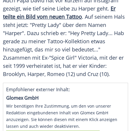
Auch
Papa David
hat vor kurzem auf
Instagram
gezeigt, wie tief seine
Liebe
zu
Harper
geht.
Er
teilte ein Bild vom neuen Tattoo
. Auf seinem Hals
steht jetzt: "Pretty Lady" über dem Namen
"
Harper
". Dazu schrieb er: "Hey Pretty Lady... Hab
gerade zu meiner Tattoo-Kollektion etwas
hinzugefügt, das mir so viel bedeutet..."
Zusammen mit Ex-"Spice Girl"
Victoria
, mit der er
seit 1999 verheiratet ist, hat er vier Kinder:
Brooklyn
,
Harper
, Romeo (12) und Cruz (10).
Empfohlener externer Inhalt:
Glomex GmbH
Wir benötigen Ihre Zustimmung, um den von unserer
Redaktion eingebundenen Inhalt von Glomex GmbH
anzuzeigen. Sie können diesen mit einem Klick anzeigen
lassen und auch wieder deaktivieren.