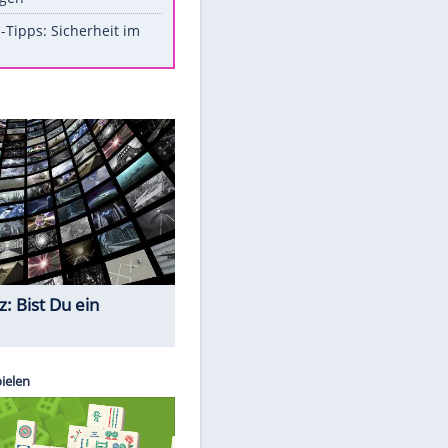
Aufruhr!
Was bei der Vogelfütterung
wirklich sinnvoll ist
Die schlimmsten Bad Boys der
Sportwelt
Im Zeitraffer: Die Entwicklung
des Lenkrades
So sollte man Ohren auf keinen
Fall reinigen
Experten-Tipps: Sicherheit im
Internet
Quiz