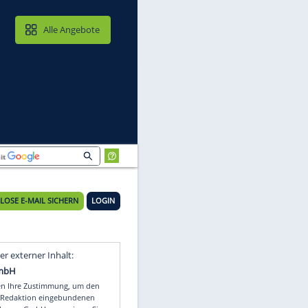
MAIL & CLOUD
Alle Angebote
ing
KOSTENLOSE E-MAIL SICHERN
LOGIN
L-
Video
Empfohlener externer Inhalt: