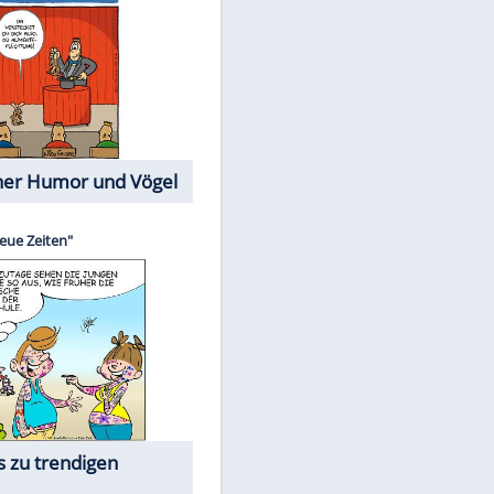
Cartoons mit wahren
Lebensgeschichten
Memo-Spiel