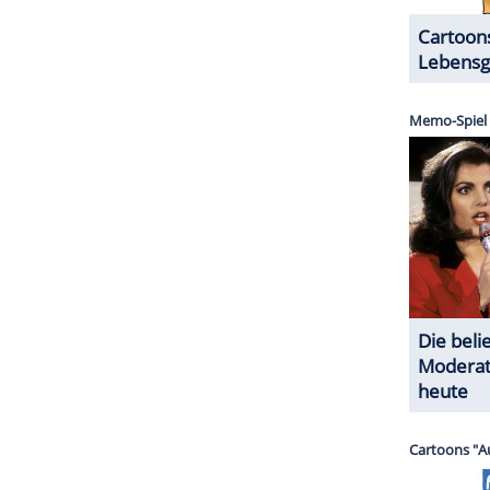
halte angezeigt werden. Damit können personenbezogene
r dazu in unseren Datenschutzhinweisen.
ng-Spiel auf
ar für musikalische Unterhaltung gesorgt. In der
Chiefs gegen die Dallas Cowboys trat
Post
Malone
g Stone"
zufolge performte er die Lieder "Wrong
e Fans der Baltimore Ravens und Cincinnati
ZURÜCK ZUR STARTS