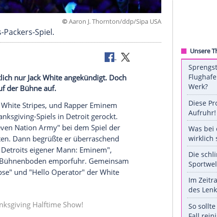
©
Aaron J. Thornton/ddp/Si
beim Lions-Packers-Spiel.
t war eigentlich nur Jack White angekündigt. Doch
aschend auf der Bühne auf.
 Sänger der White Stripes, und Rapper Eminem