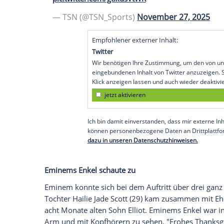
(53) haben zusammen die Halbzeitshow de
Wie "TMZ" berichtet
, gab White zunächst
Detroit Lions gegen die Green Bay Pack
Eminem auf der Bühne. "Meine Damen un
kündigte er
den Stargast an, der darau
performten sie ein Medley aus Eminems "T
Stripes.
Eminem joins Jack White on stage for 
pic.twitter.com/gtIkusVtWR
— TSN (@TSN_Sports)
November 27
Empfohlener externer Inhalt:
Twitter
Wir benötigen Ihre Zustimmung, 