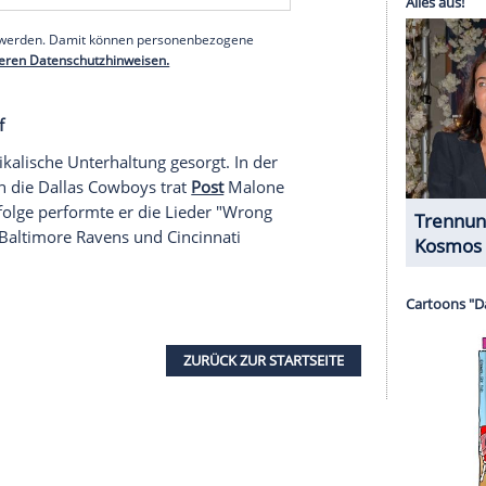
erer Redaktion eingebundenen Inhalt von Instagram
nzeigen lassen und auch wieder deaktivieren.
halte angezeigt werden. Damit können personenbezogene
r dazu in unseren Datenschutzhinweisen.
ag zudem deutlich, wen er anfeuerte. Der
cke auf. Er und der in Detroit geborene Jack White
: Ihr Heimteam verlor mit 24:31 gegen die Green
serer Redaktion eingebundenen Inhalt von Glomex GmbH
nzeigen lassen und auch wieder deaktivieren.