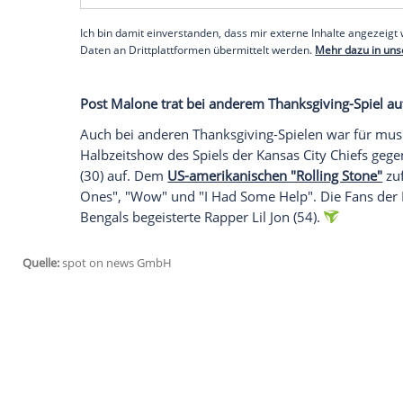
Wir benötigen Ihre Zustimmung, um den von uns
anzuzeigen. Sie können diesen mit einem Klick a
jetzt aktivieren
Ich bin damit einverstanden, dass mir externe In
Daten an Drittplattformen übermittelt werden.
Meh
Eminem zeigte bei der Show am Donnerst
Grammy-Preisträger trat in einer Lions-Ja
dürften am Ende enttäuscht gewesen sein
Bay Packers.
Empfohlener externer Inhalt:
Glomex GmbH
Wir benötigen Ihre Zustimmung, um den von un
anzuzeigen. Sie können diesen mit einem Klick a
jetzt aktivieren