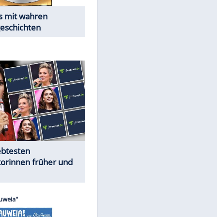
Alles aus!
Trennungsschock im Promi-
Kosmos
Cartoons "Das Wahre Leben"
EITE