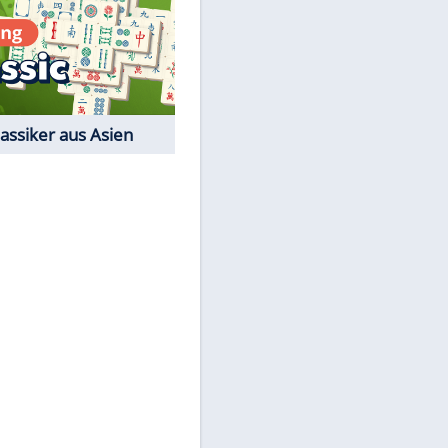
Film-Quiz: Bist Du ein
Cineast?
Kostenlos spielen