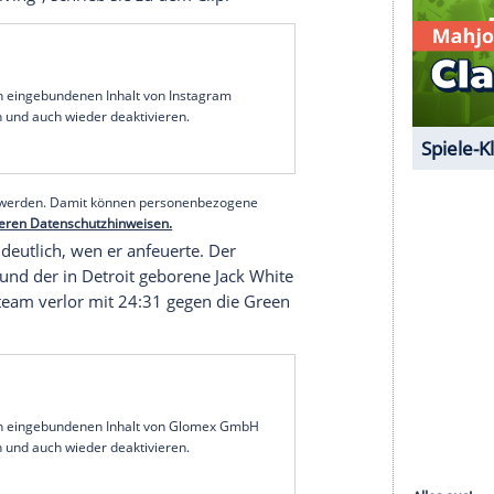
 anzuzeigen. Sie können diesen mit einem
eder deaktivieren.
mir externe Inhalte angezeigt werden. Damit
 Drittplattformen übermittelt werden.
Mehr
sen.
r drei ganz besondere Zuschauer freuen. Seine
ammen mit Ehemann Evan McClintock und ihrem
Enkel war in einem
Instagram-Video
auf Scotts
s Thanksgiving", schrieb sie zu dem Clip.