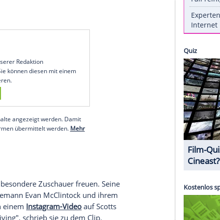
s NFL-Thanksgiving-Spiels in Detroit gerockt.
 den Hit "Seven Nation Army" bei dem Spiel der
ers zum Besten. Dann begrüßte er überraschend
d Herren, Detroits eigener Mann: Eminem",
fhin aus dem Bühnenboden emporfuhr. Gemeinsam
ill I Collapse" und "Hello Operator" der White
the NFL Thanksgiving Halftime Show!
, 2025
um den von unserer Redaktion