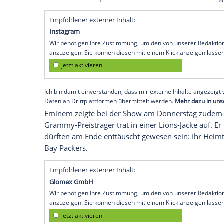
eingebundenen Inhalt von Twitter
Klick anzeigen lassen und auch wi
jetzt aktivieren
Ich bin damit einverstanden, dass 
können personenbezogene Daten an
dazu in unseren Datenschutzhinwei
Eminems Enkel schaute zu
Eminem konnte sich bei dem Auftritt übe
Tochter Hailie Jade Scott (29) kam zus
acht Monate alten Sohn Elliot. Eminems 
Arm und mit Kopfhörern zu sehen. "Frohe
Empfohlener externer Inhalt:
Instagram