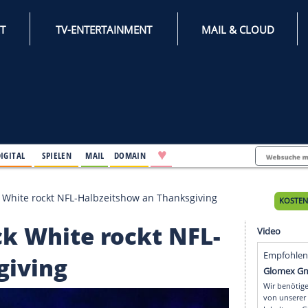
INTERNET
TV-ENTERTAINMENT
♥
IFESTYLE
DIGITAL
SPIELEN
MAIL
DOMAIN
minem: Jack White rockt NFL-Halbzeitshow an Thanksgiv
: Jack White rockt NF