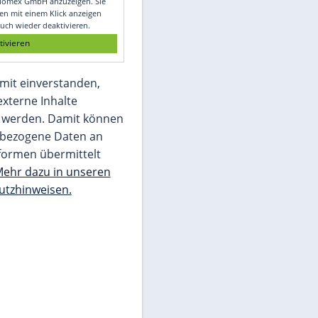
Glomex GmbH
Wir benötigen Ihre Zustimmung, um den
von unserer Redaktion eingebundenen
Inhalt von Glomex GmbH anzuzeigen. Sie
können diesen mit einem Klick anzeigen
lassen und auch wieder deaktivieren.
jetzt aktivieren
Ich bin damit einverstanden,
dass mir externe Inhalte
angezeigt werden. Damit können
personenbezogene Daten an
Drittplattformen übermittelt
werden.
Mehr dazu in unseren
Datenschutzhinweisen.